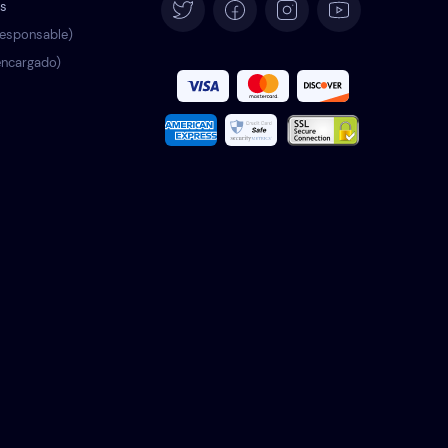
os
Deutsch
esponsable)
ncargado)
Français
Italiano
Português
Türkçe
Polski
Română
Nederlands
Svenska