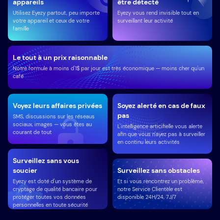
appareils
être détecté
Utilisez Eyezy partout, peu importe
Eyezy vous rend invisible tout en
votre appareil et ceux de votre
surveillant leur activité
famille
Le tout à un prix raisonnable
Notre formule à moins d'1$ par jour est très économique — moins cher qu'un
café
Voyez leurs affaires privées
Soyez alerté en cas de faux
pas
SMS, discussions sur les réseaus
sociaux, images — vous êtes au
L'intelligence articifielle vous alerte
courant de tout
afin que vous n'ayez pas à surveiller
en continu leurs activités
Surveillez sans vous
soucier
Surveillez sans obstacles
Eyezy est doté d'un système de
Et si vous rencontrez un problème,
cryptage de qualité bancaire pour
notre Service Clientèle est
protéger toutes vos données
disponible 24H/24, 7J/7
personnelles en toute sécurité