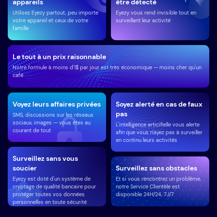
appareils
être détecté
Utilisez Eyezy partout, peu importe
Eyezy vous rend invisible tout en
votre appareil et ceux de votre
surveillant leur activité
famille
Le tout à un prix raisonnable
Notre formule à moins d'1$ par jour est très économique — moins cher qu'un
café
Voyez leurs affaires privées
Soyez alerté en cas de faux
pas
SMS, discussions sur les réseaus
sociaux, images — vous êtes au
L'intelligence articifielle vous alerte
courant de tout
afin que vous n'ayez pas à surveiller
en continu leurs activités
Surveillez sans vous
soucier
Surveillez sans obstacles
Eyezy est doté d'un système de
Et si vous rencontrez un problème,
cryptage de qualité bancaire pour
notre Service Clientèle est
protéger toutes vos données
disponible 24H/24, 7J/7
personnelles en toute sécurité