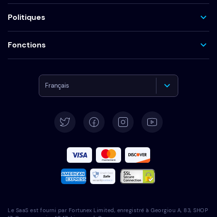
Politiques
Fonctions
Français
English
Deutsch
Español
Italiano
Português
Le SaaS est fourni par Fortunex Limited, enregistré à Georgiou A, 83, SHOP
Türkçe