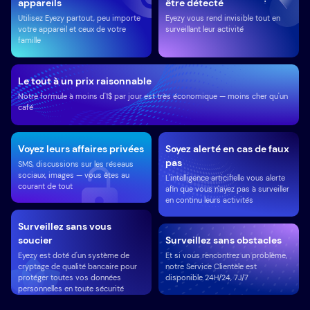
appareils
être détecté
Utilisez Eyezy partout, peu importe
Eyezy vous rend invisible tout en
votre appareil et ceux de votre
surveillant leur activité
famille
Le tout à un prix raisonnable
Notre formule à moins d'1$ par jour est très économique — moins cher qu'un
café
Voyez leurs affaires privées
Soyez alerté en cas de faux
pas
SMS, discussions sur les réseaus
sociaux, images — vous êtes au
L'intelligence articifielle vous alerte
courant de tout
afin que vous n'ayez pas à surveiller
en continu leurs activités
Surveillez sans vous
soucier
Surveillez sans obstacles
Eyezy est doté d'un système de
Et si vous rencontrez un problème,
cryptage de qualité bancaire pour
notre Service Clientèle est
protéger toutes vos données
disponible 24H/24, 7J/7
personnelles en toute sécurité