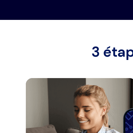
3 éta