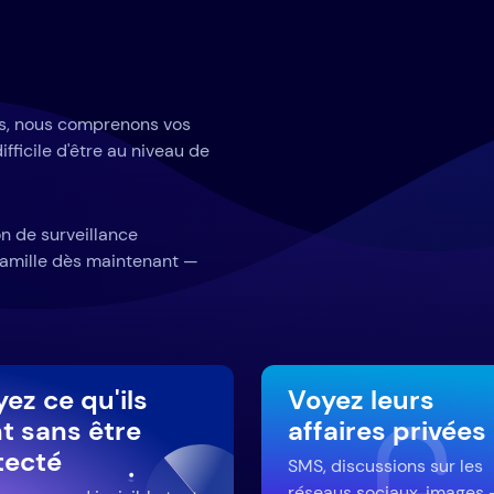
ts, nous comprenons vos
ifficile d'être au niveau de
n de surveillance
 famille dès maintenant —
ez ce qu'ils
Voyez leurs
t sans être
affaires privées
tecté
SMS, discussions sur les
réseaus sociaux, images