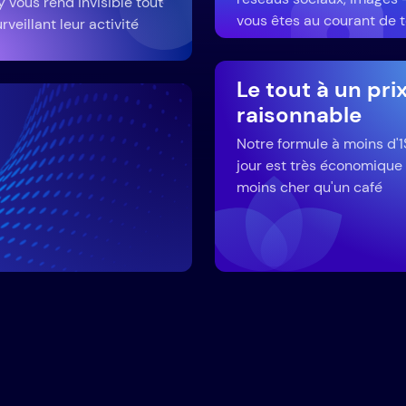
y vous rend invisible tout
vous êtes au courant de t
rveillant leur activité
Le tout à un pri
raisonnable
Notre formule à moins d'1
jour est très économique
moins cher qu'un café