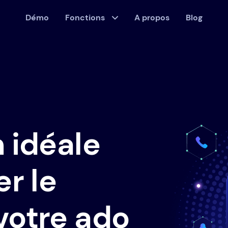
Démo
Fonctions
A propos
Blog
n idéale
er le
votre ado