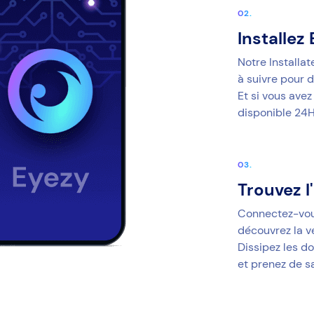
Installez
Notre Installa
à suivre pour d
Et si vous avez
disponible 24H
Trouvez l
Connectez-vous
découvrez la vé
Dissipez les do
et prenez de s