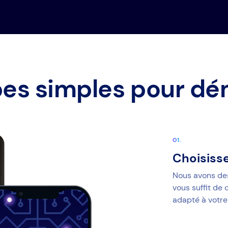
pes simples pour dé
Choisiss
Nous avons de
vous suffit de 
adapté à votre 