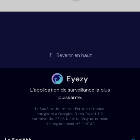
Revenir en haut
L’application de surveillance la plus
puissante.
Le SaaS est fourni par Fortunex Limited,
enregistré à Georgiou Griva Digeni, 113
Astromeritis, 2722, Nicosie, Chypre, numéro
d’enregistrement HE 412032
La Société