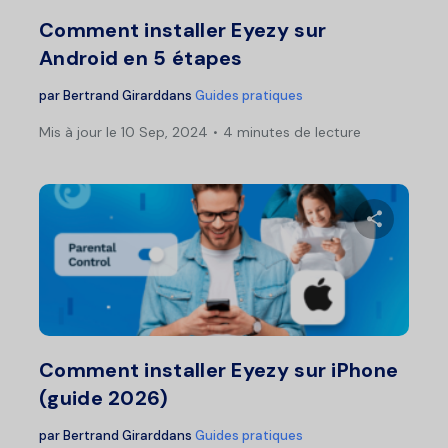
Twitter
F
Comment installer Eyezy sur
Android en 5 étapes
par
Bertrand Girard
dans
Guides pratiques
Mis à jour le 10 Sep, 2024
4 minutes de lecture
Pa
Twitter
F
Comment installer Eyezy sur iPhone
(guide 2026)
par
Bertrand Girard
dans
Guides pratiques