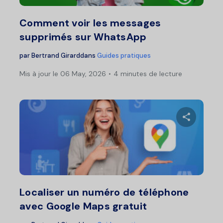
Twitter
F
Comment voir les messages
supprimés sur WhatsApp
par
Bertrand Girard
dans
Guides pratiques
Mis à jour le 06 May, 2026
4 minutes de lecture
Pa
Twitter
F
Localiser un numéro de téléphone
avec Google Maps gratuit