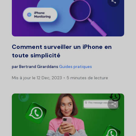
Pa
Twitter
F
Comment surveiller un iPhone en
toute simplicité
par
Bertrand Girard
dans
Guides pratiques
Mis à jour le 12 Dec, 2023
5 minutes de lecture
Pa