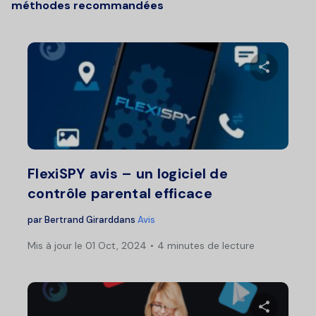
méthodes recommandées
Pa
Twitter
F
FlexiSPY avis – un logiciel de
contrôle parental efficace
par
Bertrand Girard
dans
Avis
Mis à jour le 01 Oct, 2024
4 minutes de lecture