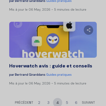
par
Bertrand Girard
dans
Guides pratiques
Mis à jour le 06 May, 2026
5 minutes de lecture
Pa
Twitter
F
Hoverwatch avis : guide et conseils
par
Bertrand Girard
dans
Guides pratiques
Mis à jour le 06 May, 2026
5 minutes de lecture
1
2
3
4
5
6
PRÉCÉDENT
SUIVANT