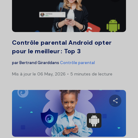
Pa
Twitter
F
Contrôle parental Android opter
pour le meilleur : Top 3
par
Bertrand Girard
dans
Contrôle parental
Mis à jour le 06 May, 2026
5 minutes de lecture
Pa