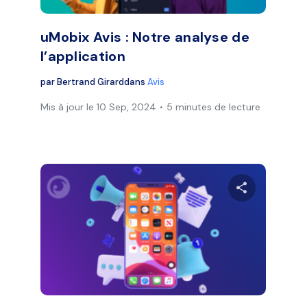
uMobix Avis : Notre analyse de
l’application
par
Bertrand Girard
dans
Avis
Mis à jour le 10 Sep, 2024
5 minutes de lecture
Partager
Part
Facebook
Twitter
Face
Copier le lien