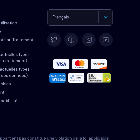
Français
tilisation
é
Deutsch
tif au Traitement
English
actuelles types
du traitement)
actuelles types
Español
t des données)
ookies
Italiano
nt
atibilité
Português
Türkçe
artient pas constitue une violation de la loi applicable