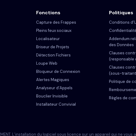
Fonctions
Politiques
Capture des Frappes
Conditions d’U
Pleins feux sociaux
Confidentialit
Localisateur
Addendum rela
des Données
Briseur de Projets
Clauses contr
Détection Fichiers
(responsable 
Loupe Web
Clauses contr
Bloqueur de Connexion
(sous-traitan
Alertes Magiques
Politique de c
Analyseur d’Appels
Rembourseme
Bouclier Invisible
Règles de comp
Installateur Convivial
 L’installation du logiciel sous licence sur un appareil qui ne vous app