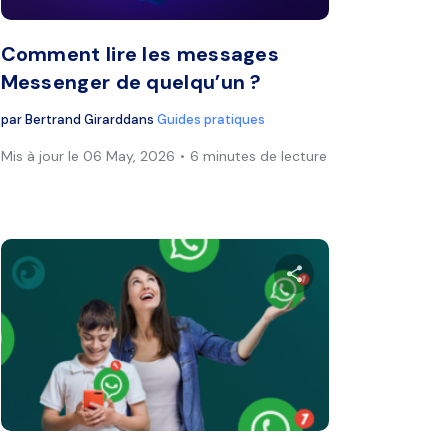
Comment lire les messages
Messenger de quelqu’un ?
par
Bertrand Girard
dans
Guides pratiques
Mis à jour le 06 May, 2026
6 minutes de lecture
ager
Partager
book
Twitter
Facebook
Copier le lien
Cop