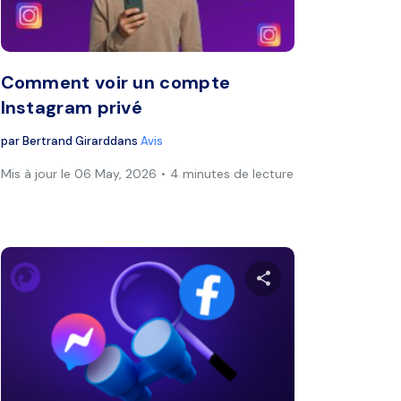
book
Twitter
Facebook
Copier le lien
Cop
Comment voir un compte
Instagram privé
par
Bertrand Girard
dans
Avis
Mis à jour le 06 May, 2026
4 minutes de lecture
ager
Partager
book
Twitter
Facebook
Copier le lien
Cop