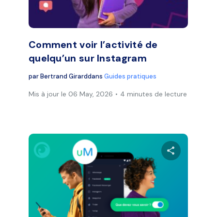
Facebook
Twitter
Face
Copier le lien
Comment voir l’activité de
quelqu’un sur Instagram
par
Bertrand Girard
dans
Guides pratiques
Mis à jour le 06 May, 2026
4 minutes de lecture
Partager
Part
Facebook
Twitter
Face
Copier le lien