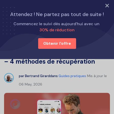
ESSAYER MAINTENANT
Attendez ! Ne partez pas tout de suite !
Page d'accueil
Guides pratiques
Commencez le suivi dès aujourd'hui avec un
Récupérer conversation Instagram – 4 méthodes de
30% de réduction
récupération
Obtenir l'offre
Récupérer conversation Instagram
– 4 méthodes de récupération
Mis à jour le
par
Bertrand Girard
dans
Guides pratiques
06 May, 2026