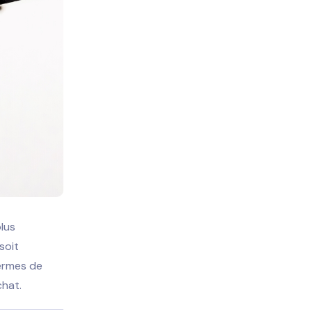
plus
soit
termes de
chat.