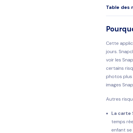
Table des 
Pourquo
Cette applic
jours. Snapc
voir les Sn
certains ris
photos plus
images Snap
Autres risqu
La carte
temps rée
enfant se 