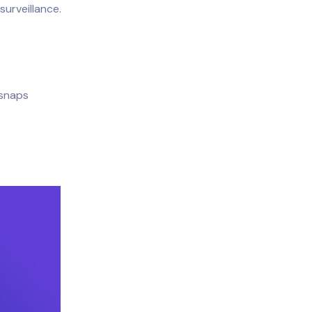
surveillance.
_snaps