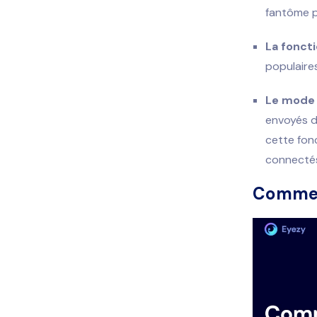
fantôme p
La foncti
populaires
Le mode 
envoyés d
cette fonc
connecté
Commen