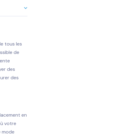
e tous les
ssible de
sente
yer des
turer des
placement en
où votre
le mode