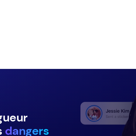
gueur
s
dangers