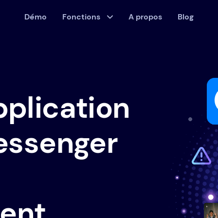
Démo
Fonctions
A propos
Blog
application
essenger
ent