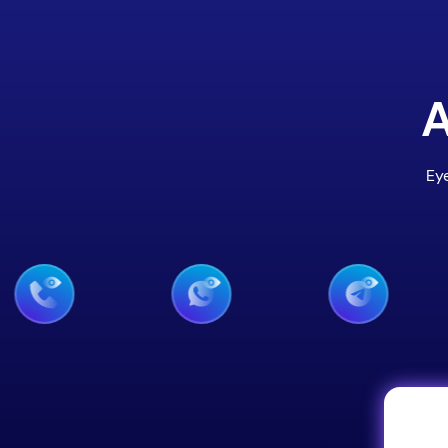
A
Eye
ce de Snapchat