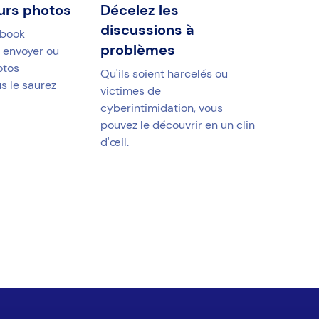
urs photos
Décelez les
discussions à
ebook
problèmes
 envoyer ou
otos
Qu'ils soient harcelés ou
s le saurez
victimes de
cyberintimidation, vous
pouvez le découvrir en un clin
d'œil.