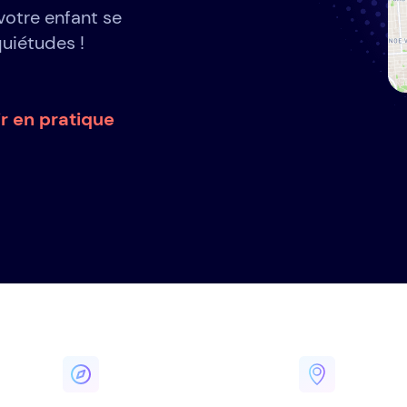
votre enfant se
quiétudes !
ir en pratique