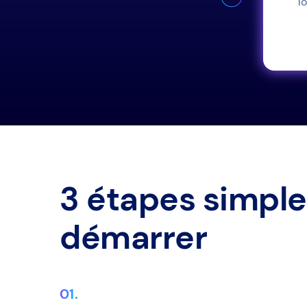
 vous pourrez tout voir.
l
voir plus
3 étapes simple
démarrer