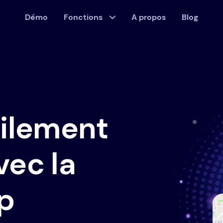
Démo
Fonctions
A propos
Blog
cilement
vec la
p