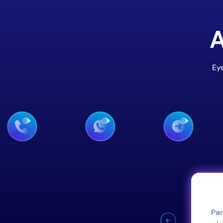
A
Eye
ce de Snapchat
envoient à leurs amis. Connectez-vous
Par