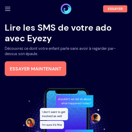
ESSAYER
SE CONNECTER
Lire les SMS de votre ado
avec Eyezy
Démo
Fonctions
Découvrez ce dont votre enfant parle sans avoir à regarder par-
dessus son épaule.
A propos
ESSAYER MAINTENANT
Blog