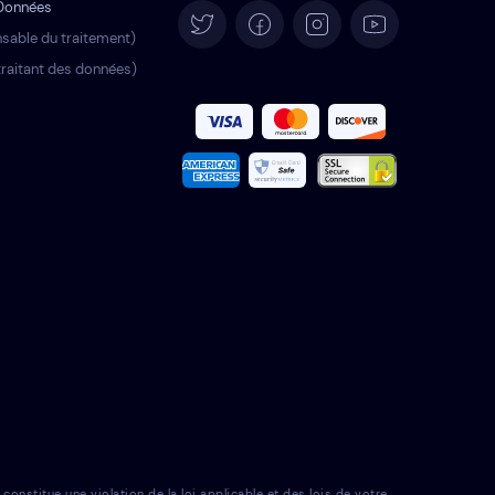
 Données
Deutsch
sable du traitement)
raitant des données)
Español
Italiano
Português
Türkçe
Polski
Română
Nederlands
Svenska
nstitue une violation de la loi applicable et des lois de votre