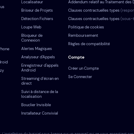
Localisateur
Addendum relatif au Traitement des
ous
Briseur de Projets
Clauses contractuelles types
(respon
Détection Fichiers
Clauses contractuelles types
(sous-t
Loupe Web
Politique de cookies
Bloqueur de
Remboursement
Connexion
Règles de compatibilité
Alertes Magiques
iPhone
Analyseur d'Appels
Compte
droid
Enregistreur d'appels
Créer un Compte
Android
ezy
Se Connecter
Streaming d’écran en
direct
Suivi à distance de la
localisation
Bouclier Invisible
Installateur Convivial
tallation du logiciel sous licence sur un appareil qui ne vous appartient pas co