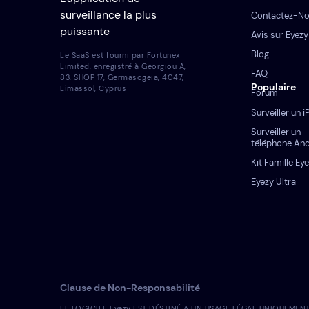
surveillance la plus
Contactez-N
puissante
Avis sur Eyezy
Blog
Le SaaS est fourni par Fortunex
Limited, enregistré à Georgiou A,
FAQ
83, SHOP 17, Germasogeia, 4047,
Populaire
Limassol, Cyprus
Forum
Surveiller un 
Surveiller un
téléphone An
Kit Famille Ey
Eyezy Ultra
Clause de Non-Responsabilité
LE LOGICIEL Eyezy EST DÉSTINÉ A UN USAGE LÉGAL UNIQUEMENT. L'ins