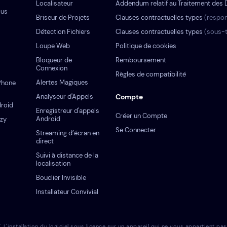
Localisateur
Addendum relatif au Traitement des
ous
Briseur de Projets
Clauses contractuelles types
(respon
Détection Fichiers
Clauses contractuelles types
(sous-t
Loupe Web
Politique de cookies
Bloqueur de
Remboursement
Connexion
Règles de compatibilité
Alertes Magiques
iPhone
Analyseur d'Appels
Compte
droid
Enregistreur d'appels
Créer un Compte
Android
ezy
Se Connecter
Streaming d’écran en
direct
Suivi à distance de la
localisation
Bouclier Invisible
Installateur Convivial
tallation du logiciel sous licence sur un appareil qui ne vous appartient pas co