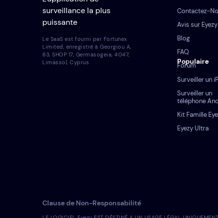
surveillance la plus
Contactez-N
puissante
Avis sur Eyezy
Blog
Le SaaS est fourni par Fortunex
Limited, enregistré à Georgiou A,
FAQ
83, SHOP 17, Germasogeia, 4047,
Populaire
Limassol, Cyprus
Forum
Surveiller un 
Surveiller un
téléphone An
Kit Famille Ey
Eyezy Ultra
Clause de Non-Responsabilité
LE LOGICIEL Eyezy EST DÉSTINÉ A UN USAGE LÉGAL UNIQUEMENT. L'ins