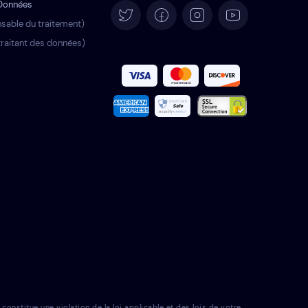
 Données
Deutsch
sable du traitement)
raitant des données)
Español
Italiano
Português
Türkçe
Polski
Română
Nederlands
Svenska
nstitue une violation de la loi applicable et des lois de votre