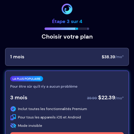
Étape 3 sur 4
Choisir votre plan
1
mois
$38.39
/mo*
LA PLUS POPULAIRE
Pour être sûr qu'il n'y a aucun problème
3
mois
$22.39
39.99
/mo*
Inclut toutes les fonctionnalités Premium
Pour tous les appareils iOS et Android
Mode invisible