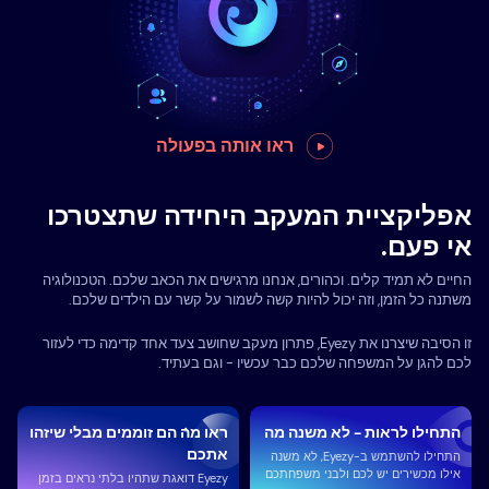
ראו אותה בפעולה
אפליקציית המעקב היחידה שתצטרכו
אי פעם.
החיים לא תמיד קלים. וכהורים, אנחנו מרגישים את הכאב שלכם. הטכנולוגיה
משתנה כל הזמן, וזה יכול להיות קשה לשמור על קשר עם הילדים שלכם.
זו הסיבה שיצרנו את Eyezy, פתרון מעקב שחושב צעד אחד קדימה כדי לעזור
לכם להגן על המשפחה שלכם כבר עכשיו - וגם בעתיד.
התחילו לראות - לא משנה מה
ראו מה הם זוממים מבלי שיזהו
אתכם
התחילו להשתמש ב-Eyezy, לא משנה
אילו מכשירים יש לכם ולבני משפחתכם
Eyezy דואגת שתהיו בלתי נראים בזמן