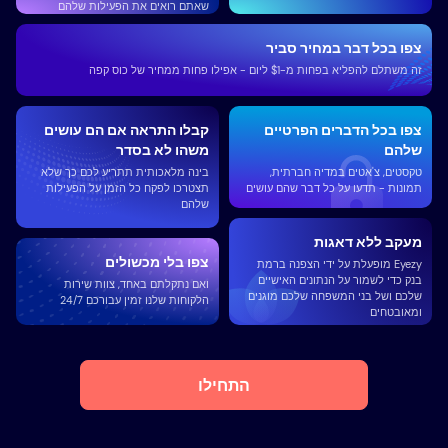
שאתם רואים את הפעילות שלהם
צפו בכל דבר במחיר סביר
זה משתלם להפליא בפחות מ-$1 ליום - אפילו פחות ממחיר של כוס קפה
צפו בכל הדברים הפרטיים
קבלו התראה אם ​​הם עושים
שלהם
משהו לא בסדר
טקסטים, צ'אטים במדיה חברתית,
בינה מלאכותית תתריע לכם כך שלא
תמונות - תדעו על כל דבר שהם עושים
תצטרכו לפקח כל הזמן על הפעילות
שלהם
מעקב ללא דאגות
צפו בלי מכשולים
Eyezy מופעלת על ידי הצפנה ברמת
בנק כדי לשמור על הנתונים האישיים
ואם נתקלתם באחד, צוות שירות
שלכם ושל בני המשפחה שלכם מוגנים
הלקוחות שלנו זמין עבורכם 24/7
ומאובטחים
התחילו