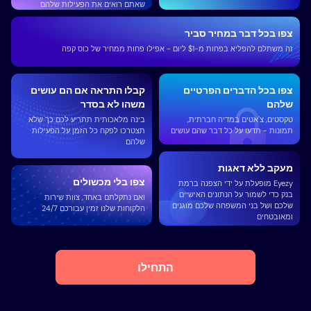
שאתם רואים את הפעילות שלהם
צפו בכל דבר במחיר סביר
זה משתלם להפליא בפחות מ-$1 ליום - אפילו פחות ממחיר של כוס קפה
צפו בכל הדברים הפרטיים
קבלו התראה אם ​​הם עושים
שלהם
משהו לא בסדר
טקסטים, צ'אטים במדיה חברתית,
בינה מלאכותית תתריע לכם כך שלא
תמונות - תדעו על כל דבר שהם עושים
תצטרכו לפקח כל הזמן על הפעילות
שלהם
מעקב ללא דאגות
צפו בלי מכשולים
Eyezy מופעלת על ידי הצפנה ברמת
בנק כדי לשמור על הנתונים האישיים
ואם נתקלתם באחד, צוות שירות
שלכם ושל בני המשפחה שלכם מוגנים
הלקוחות שלנו זמין עבורכם 24/7
ומאובטחים
התחילו