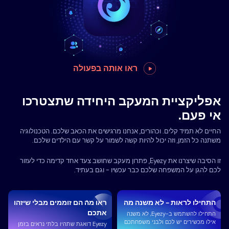
ראו אותה בפעולה
אפליקציית המעקב היחידה שתצטרכו
אי פעם.
החיים לא תמיד קלים. וכהורים, אנחנו מרגישים את הכאב שלכם. הטכנולוגיה
משתנה כל הזמן, וזה יכול להיות קשה לשמור על קשר עם הילדים שלכם.
זו הסיבה שיצרנו את Eyezy, פתרון מעקב שחושב צעד אחד קדימה כדי לעזור
לכם להגן על המשפחה שלכם כבר עכשיו - וגם בעתיד.
התחילו לראות - לא משנה מה
ראו מה הם זוממים מבלי שיזהו
אתכם
התחילו להשתמש ב-Eyezy, לא משנה
אילו מכשירים יש לכם ולבני משפחתכם
Eyezy דואגת שתהיו בלתי נראים בזמן