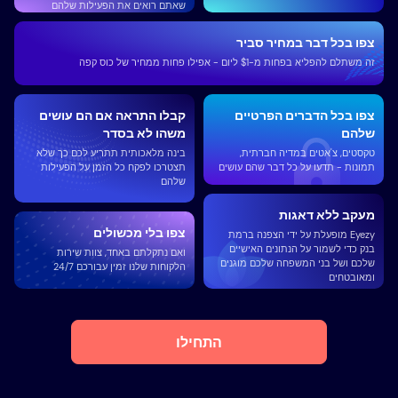
שאתם רואים את הפעילות שלהם
צפו בכל דבר במחיר סביר
זה משתלם להפליא בפחות מ-$1 ליום - אפילו פחות ממחיר של כוס קפה
צפו בכל הדברים הפרטיים
קבלו התראה אם ​​הם עושים
שלהם
משהו לא בסדר
טקסטים, צ'אטים במדיה חברתית,
בינה מלאכותית תתריע לכם כך שלא
תמונות - תדעו על כל דבר שהם עושים
תצטרכו לפקח כל הזמן על הפעילות
שלהם
מעקב ללא דאגות
צפו בלי מכשולים
Eyezy מופעלת על ידי הצפנה ברמת
בנק כדי לשמור על הנתונים האישיים
ואם נתקלתם באחד, צוות שירות
שלכם ושל בני המשפחה שלכם מוגנים
הלקוחות שלנו זמין עבורכם 24/7
ומאובטחים
התחילו