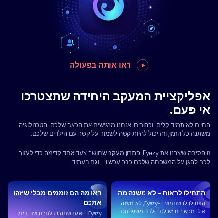
ראו אותה בפעולה
אפליקציית המעקב היחידה שתצטרכו
אי פעם.
החיים לא תמיד קלים. וכהורים, אנחנו מרגישים את הכאב שלכם. הטכנולוגיה
משתנה כל הזמן, וזה יכול להיות קשה לשמור על קשר עם הילדים שלכם.
זו הסיבה שיצרנו את Eyezy, פתרון מעקב שחושב צעד אחד קדימה כדי לעזור
לכם להגן על המשפחה שלכם כבר עכשיו - וגם בעתיד.
התחילו לראות - לא משנה מה
ראו מה הם זוממים מבלי שיזהו
אתכם
התחילו להשתמש ב-Eyezy, לא משנה
אילו מכשירים יש לכם ולבני משפחתכם
Eyezy דואגת שתהיו בלתי נראים בזמן