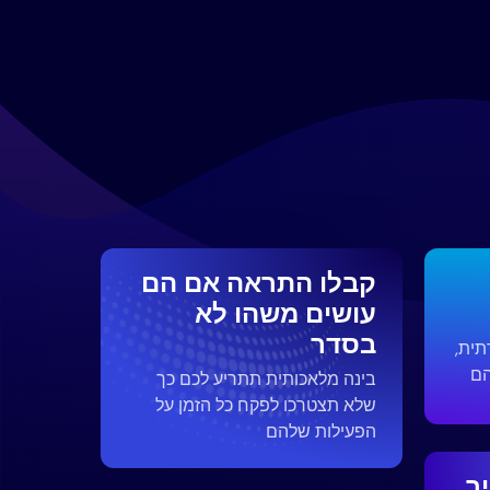
קבלו התראה אם ​​הם
עושים משהו לא
בסדר
תית,
הם
בינה מלאכותית תתריע לכם כך
שלא תצטרכו לפקח כל הזמן על
הפעילות שלהם
ר