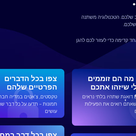
ב שלכם. הטכנולוגיה משתנה
שלכם.
שחושב צעד אחד קדימה כדי לעזור לכם להגן
 מה הם זוממים
צפו בכל הדברים
י שיזהו אתכם
הפרטיים שלהם
Eyezy דואגת שתהיו בלתי נראים
טקסטים, צ'אטים במדיה חבר
שאתם רואים את הפעילות
תמונות - תדעו על כל דבר ש
עושים
צפו בכל דבר במחי