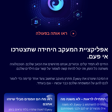
ראו אותה בפעולה
אפליקציית המעקב היחידה שתצטרכו
אי פעם.
החיים לא תמיד קלים. וכהורים, אנחנו מרגישים את הכאב שלכם. הטכנולוגיה
משתנה כל הזמן, וזה יכול להיות קשה לשמור על קשר עם הילדים שלכם.
זו הסיבה שיצרנו את Eyezy, פתרון מעקב שחושב צעד אחד קדימה כדי לעזור
לכם להגן על המשפחה שלכם כבר עכשיו - וגם בעתיד.
התחילו לראות - לא משנה מה
ראו מה הם זוממים מבלי שיזהו
אתכם
התחילו להשתמש ב-Eyezy, לא משנה
אילו מכשירים יש לכם ולבני משפחתכם
Eyezy דואגת שתהיו בלתי נראים בזמן