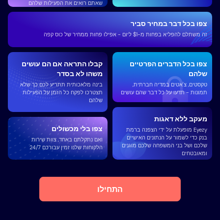
שאתם רואים את הפעילות שלהם
צפו בכל דבר במחיר סביר
זה משתלם להפליא בפחות מ-$1 ליום - אפילו פחות ממחיר של כוס קפה
צפו בכל הדברים הפרטיים
קבלו התראה אם ​​הם עושים
שלהם
משהו לא בסדר
טקסטים, צ'אטים במדיה חברתית,
בינה מלאכותית תתריע לכם כך שלא
תמונות - תדעו על כל דבר שהם עושים
תצטרכו לפקח כל הזמן על הפעילות
שלהם
מעקב ללא דאגות
צפו בלי מכשולים
Eyezy מופעלת על ידי הצפנה ברמת
בנק כדי לשמור על הנתונים האישיים
ואם נתקלתם באחד, צוות שירות
שלכם ושל בני המשפחה שלכם מוגנים
הלקוחות שלנו זמין עבורכם 24/7
ומאובטחים
התחילו