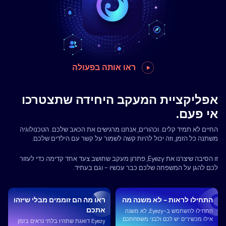
ראו אותה בפעולה
אפליקציית המעקב היחידה שתצטרכו
אי פעם.
החיים לא תמיד קלים. וכהורים, אנחנו מרגישים את הכאב שלכם. הטכנולוגיה
משתנה כל הזמן, וזה יכול להיות קשה לשמור על קשר עם הילדים שלכם.
זו הסיבה שיצרנו את Eyezy, פתרון מעקב שחושב צעד אחד קדימה כדי לעזור
לכם להגן על המשפחה שלכם כבר עכשיו - וגם בעתיד.
התחילו לראות - לא משנה מה
ראו מה הם זוממים מבלי שיזהו
אתכם
התחילו להשתמש ב-Eyezy, לא משנה
אילו מכשירים יש לכם ולבני משפחתכם
Eyezy דואגת שתהיו בלתי נראים בזמן