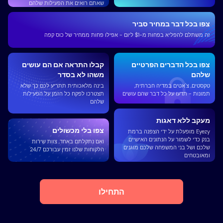
שאתם רואים את הפעילות שלהם
צפו בכל דבר במחיר סביר
זה משתלם להפליא בפחות מ-$1 ליום - אפילו פחות ממחיר של כוס קפה
צפו בכל הדברים הפרטיים
קבלו התראה אם ​​הם עושים
שלהם
משהו לא בסדר
טקסטים, צ'אטים במדיה חברתית,
בינה מלאכותית תתריע לכם כך שלא
תמונות - תדעו על כל דבר שהם עושים
תצטרכו לפקח כל הזמן על הפעילות
שלהם
מעקב ללא דאגות
צפו בלי מכשולים
Eyezy מופעלת על ידי הצפנה ברמת
בנק כדי לשמור על הנתונים האישיים
ואם נתקלתם באחד, צוות שירות
שלכם ושל בני המשפחה שלכם מוגנים
הלקוחות שלנו זמין עבורכם 24/7
ומאובטחים
התחילו