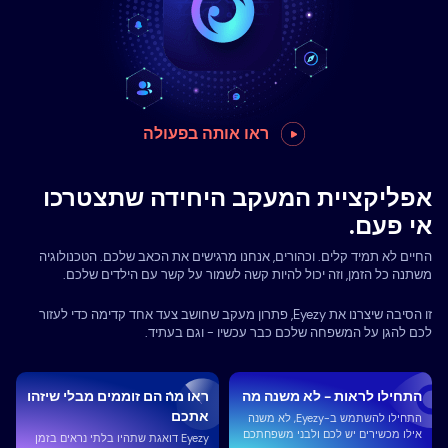
ראו אותה בפעולה
אפליקציית המעקב היחידה שתצטרכו
אי פעם.
החיים לא תמיד קלים. וכהורים, אנחנו מרגישים את הכאב שלכם. הטכנולוגיה
משתנה כל הזמן, וזה יכול להיות קשה לשמור על קשר עם הילדים שלכם.
זו הסיבה שיצרנו את Eyezy, פתרון מעקב שחושב צעד אחד קדימה כדי לעזור
לכם להגן על המשפחה שלכם כבר עכשיו - וגם בעתיד.
התחילו לראות - לא משנה מה
ראו מה הם זוממים מבלי שיזהו
אתכם
התחילו להשתמש ב-Eyezy, לא משנה
אילו מכשירים יש לכם ולבני משפחתכם
Eyezy דואגת שתהיו בלתי נראים בזמן