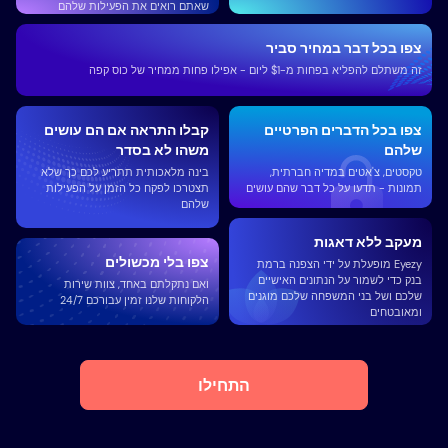
שאתם רואים את הפעילות שלהם
צפו בכל דבר במחיר סביר
זה משתלם להפליא בפחות מ-$1 ליום - אפילו פחות ממחיר של כוס קפה
צפו בכל הדברים הפרטיים
קבלו התראה אם ​​הם עושים
שלהם
משהו לא בסדר
טקסטים, צ'אטים במדיה חברתית,
בינה מלאכותית תתריע לכם כך שלא
תמונות - תדעו על כל דבר שהם עושים
תצטרכו לפקח כל הזמן על הפעילות
שלהם
מעקב ללא דאגות
צפו בלי מכשולים
Eyezy מופעלת על ידי הצפנה ברמת
בנק כדי לשמור על הנתונים האישיים
ואם נתקלתם באחד, צוות שירות
שלכם ושל בני המשפחה שלכם מוגנים
הלקוחות שלנו זמין עבורכם 24/7
ומאובטחים
התחילו