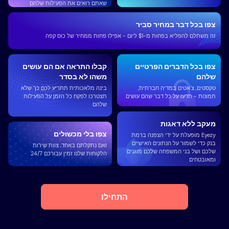
שאתם רואים את הפעילות שלהם
צפו בכל דבר במחיר סביר
זה משתלם להפליא בפחות מ-$1 ליום - אפילו פחות ממחיר של כוס קפה
צפו בכל הדברים הפרטיים
קבלו התראה אם ​​הם עושים
שלהם
משהו לא בסדר
טקסטים, צ'אטים במדיה חברתית,
בינה מלאכותית תתריע לכם כך שלא
תמונות - תדעו על כל דבר שהם עושים
תצטרכו לפקח כל הזמן על הפעילות
שלהם
מעקב ללא דאגות
צפו בלי מכשולים
Eyezy מופעלת על ידי הצפנה ברמת
בנק כדי לשמור על הנתונים האישיים
ואם נתקלתם באחד, צוות שירות
שלכם ושל בני המשפחה שלכם מוגנים
הלקוחות שלנו זמין עבורכם 24/7
ומאובטחים
התחילו