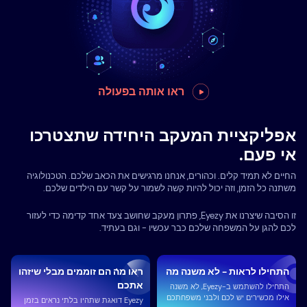
ראו אותה בפעולה
אפליקציית המעקב היחידה שתצטרכו
אי פעם.
החיים לא תמיד קלים. וכהורים, אנחנו מרגישים את הכאב שלכם. הטכנולוגיה
משתנה כל הזמן, וזה יכול להיות קשה לשמור על קשר עם הילדים שלכם.
זו הסיבה שיצרנו את Eyezy, פתרון מעקב שחושב צעד אחד קדימה כדי לעזור
לכם להגן על המשפחה שלכם כבר עכשיו - וגם בעתיד.
התחילו לראות - לא משנה מה
ראו מה הם זוממים מבלי שיזהו
אתכם
התחילו להשתמש ב-Eyezy, לא משנה
אילו מכשירים יש לכם ולבני משפחתכם
Eyezy דואגת שתהיו בלתי נראים בזמן