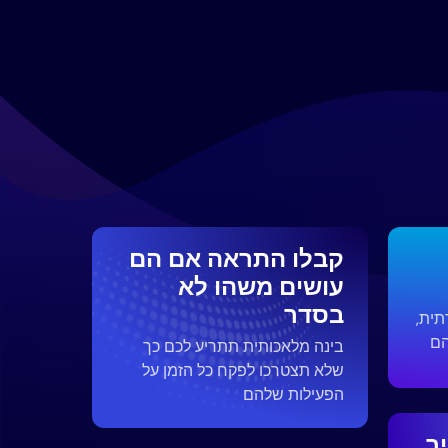
קבלו התראה אם ​​הם
עושים משהו לא
בסדר
תית,
הם
בינה מלאכותית תתריע לכם כך
שלא תצטרכו לפקח כל הזמן על
הפעילות שלהם
ר