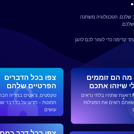
ב שלכם. הטכנולוגיה משתנה
שלכם.
שחושב צעד אחד קדימה כדי לעזור לכם להגן
 מה הם זוממים
צפו בכל הדברים
י שיזהו אתכם
הפרטיים שלהם
Eyezy דואגת שתהיו בלתי נראים
טקסטים, צ'אטים במדיה חבר
שאתם רואים את הפעילות
תמונות - תדעו על כל דבר ש
עושים
צפו בכל דבר במחי