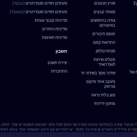
פורץ תכנונים
סעיפים חוזיים סטנדרטיים
(כבקר)
מאתר קבצים
סעיפים חוזיים סטנדרטיים
(כמעבד)
צפיה בחיפושים
מדיניות קובצי עוגיות
באינטרנט
מדיניות החזרים
חוסם חיבורים
מדיניות תאימות
התראות קסם
מנתח טלפון
חשבון
מקליט שיחות
יצירת חשבון
לאנדרואיד
התחברות
 של
שידור מסך בשידור חי
מעקב אחר מיקום
מרחוק
מגן בלתי נראה
מתקין ידידותי
רשית על מכשיר שאינו בבעלותך מהווה הפרה של החוק החל וחוקי השיפוט המקומיים שלך. החוק
ספיים ופליליים חמורים שיוטלו על המפר. יש להתייעץ עם היועץ המשפטי שלך בנוגע לחו
לכך ש-Eyezy אינה נושאת באחריות כלשהי.