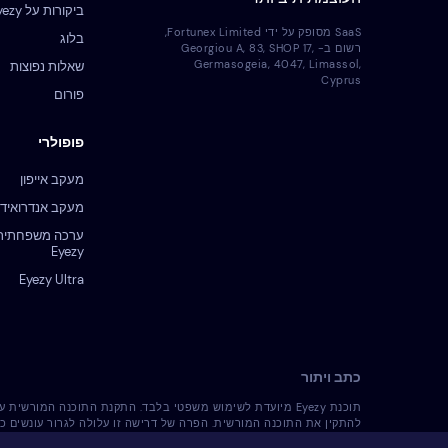
ביקורות על Eyezy
SaaS מסופק על ידי Fortunex Limited,
בלוג
רשום ב- Georgiou A, 83, SHOP 17,
Germasogeia, 4047, Limassol,
שאלות נפוצות
Cyprus
פורום
פופולרי
מעקב אייפון
מעקב אנדרואיד
ערכה משפחתית
Eyezy
Eyezy Ultra
כתב ויתור
תוכנת Eyezy מיועדת לשימוש משפטי בלבד. התקנת התוכנה המו
להתקין את התוכנה המורשית. הפרה של דרישה זו עלולה לגרור עונשים כ
והשימוש בה. הינך האחראי/ת הבלעדי/ת להתקנת התוכנה המורשית על מכשיר כזה והינך מודע/ת 