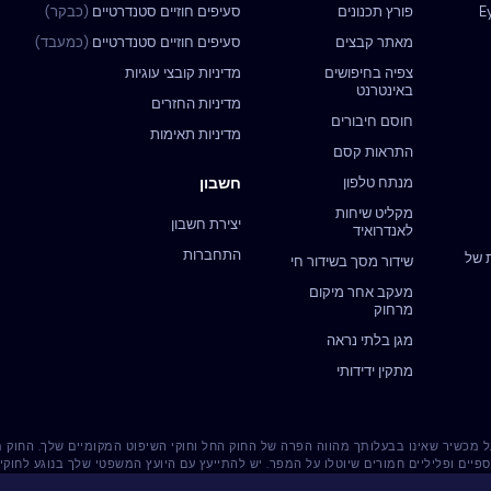
פורץ תכנונים
סעיפים חוזיים סטנדרטיים
(כבקר)
מאתר קבצים
סעיפים חוזיים סטנדרטיים
(כמעבד)
צפיה בחיפושים
מדיניות קובצי עוגיות
באינטרנט
מדיניות החזרים
חוסם חיבורים
מדיניות תאימות
התראות קסם
מנתח טלפון
חשבון
מקליט שיחות
יצירת חשבון
לאנדרואיד
התחברות
 של
שידור מסך בשידור חי
מעקב אחר מיקום
מרחוק
מגן בלתי נראה
מתקין ידידותי
רשית על מכשיר שאינו בבעלותך מהווה הפרה של החוק החל וחוקי השיפוט המקומיים שלך. החוק
ספיים ופליליים חמורים שיוטלו על המפר. יש להתייעץ עם היועץ המשפטי שלך בנוגע לחו
לכך ש-Eyezy אינה נושאת באחריות כלשהי.