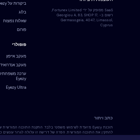
ביקורות על Eyezy
SaaS מסופק על ידי Fortunex Limited,
בלוג
רשום ב- Georgiou A, 83, SHOP 17,
Germasogeia, 4047, Limassol,
שאלות נפוצות
Cyprus
פורום
פופולרי
מעקב אייפון
מעקב אנדרואיד
ערכה משפחתית
Eyezy
Eyezy Ultra
כתב ויתור
תוכנת Eyezy מיועדת לשימוש משפטי בלבד. התקנת התוכנה המו
להתקין את התוכנה המורשית. הפרה של דרישה זו עלולה לגרור עונשים כ
והשימוש בה. הינך האחראי/ת הבלעדי/ת להתקנת התוכנה המורשית על מכשיר כזה והינך מודע/ת 