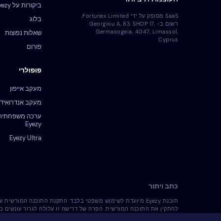
ביקורות על Eyezy
SaaS מסופק על ידי Fortunex Limited,
בלוג
רשום ב- Georgiou A, 83, SHOP 17,
Germasogeia, 4047, Limassol,
שאלות נפוצות
Cyprus
פורום
פופולרי
מעקב אייפון
מעקב אנדרואיד
ערכה משפחתית
Eyezy
Eyezy Ultra
כתב ויתור
תוכנת Eyezy מיועדת לשימוש משפטי בלבד. התקנת התוכנה המו
להתקין את התוכנה המורשית. הפרה של דרישה זו עלולה לגרור עונשים כ
והשימוש בה. הינך האחראי/ת הבלעדי/ת להתקנת התוכנה המורשית על מכשיר כזה והינך מודע/ת 