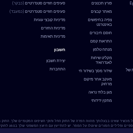
פורץ תכנונים
סעיפים חוזיים סטנדרטיים
(כבקר)
מאתר קבצים
סעיפים חוזיים סטנדרטיים
(כמעבד)
צפיה בחיפושים
מדיניות קובצי עוגיות
באינטרנט
מדיניות החזרים
חוסם חיבורים
מדיניות תאימות
התראות קסם
מנתח טלפון
חשבון
מקליט שיחות
יצירת חשבון
לאנדרואיד
התחברות
 של
שידור מסך בשידור חי
מעקב אחר מיקום
מרחוק
מגן בלתי נראה
מתקין ידידותי
רשית על מכשיר שאינו בבעלותך מהווה הפרה של החוק החל וחוקי השיפוט המקומיים שלך. החוק
ספיים ופליליים חמורים שיוטלו על המפר. יש להתייעץ עם היועץ המשפטי שלך בנוגע לחו
לכך ש-Eyezy אינה נושאת באחריות כלשהי.