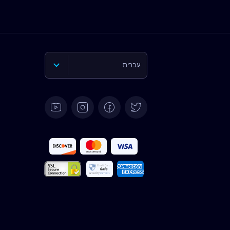
עברית
English
Deutsch
Español
Français
Italiano
Português