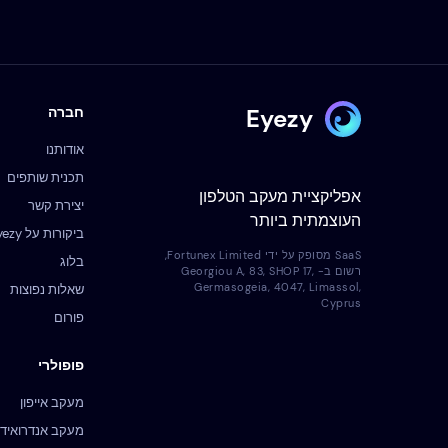
Eyezy
חברה
אודותנו
תכנית שותפים
אפליקציית מעקב הטלפון
יצירת קשר
העוצמתית ביותר
ביקורות על Eyezy
SaaS מסופק על ידי Fortunex Limited,
בלוג
רשום ב- Georgiou A, 83, SHOP 17,
Germasogeia, 4047, Limassol,
שאלות נפוצות
Cyprus
פורום
פופולרי
מעקב אייפון
מעקב אנדרואיד