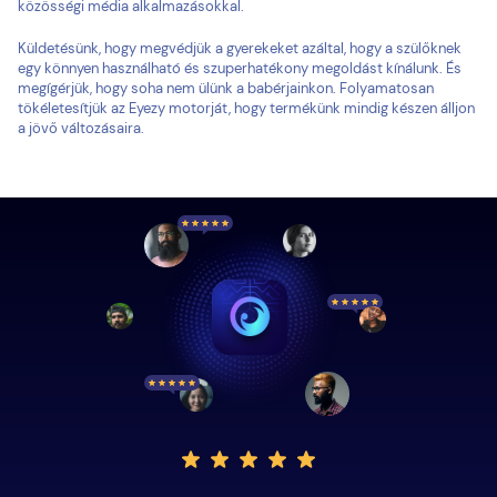
közösségi média alkalmazásokkal.
Küldetésünk, hogy megvédjük a gyerekeket azáltal, hogy a szülőknek
egy könnyen használható és szuperhatékony megoldást kínálunk. És
megígérjük, hogy soha nem ülünk a babérjainkon. Folyamatosan
tökéletesítjük az Eyezy motorját, hogy termékünk mindig készen álljon
a jövő változásaira.