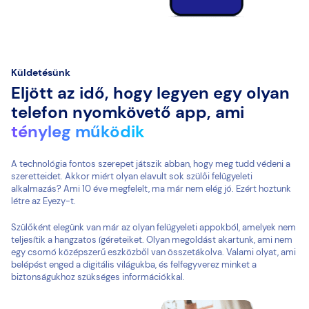
Küldetésünk
Eljött az idő, hogy legyen egy olyan
telefon nyomkövető app, ami
tényleg működik
A technológia fontos szerepet játszik abban, hogy meg tudd védeni a
szeretteidet. Akkor miért olyan elavult sok szülői felügyeleti
alkalmazás? Ami 10 éve megfelelt, ma már nem elég jó. Ezért hoztunk
létre az Eyezy-t.
Szülőként elegünk van már az olyan felügyeleti appokból, amelyek nem
teljesítik a hangzatos ígéreteiket. Olyan megoldást akartunk, ami nem
egy csomó középszerű eszközből van összetákolva. Valami olyat, ami
belépést enged a digitális világukba, és felfegyverez minket a
biztonságukhoz szükséges információkkal.