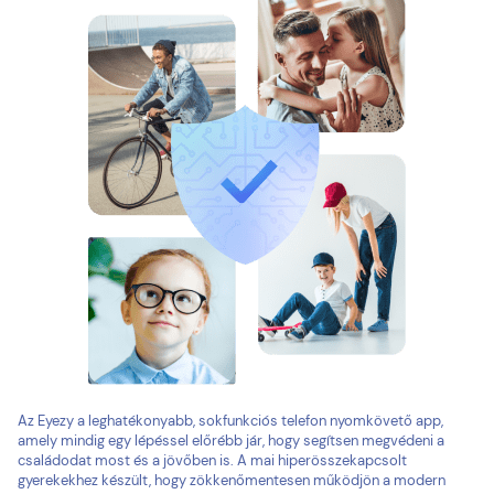
Az Eyezy a leghatékonyabb, sokfunkciós telefon nyomkövető app,
amely mindig egy lépéssel előrébb jár, hogy segítsen megvédeni a
családodat most és a jövőben is. A mai hiperösszekapcsolt
gyerekekhez készült, hogy zökkenőmentesen működjön a modern