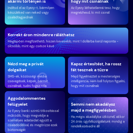
akármi történjen is
hogy mit csinálnak
Indítsd el az Eyezy-t, bármilyen
Az Eyezy láthatatlanná tesz, hogy
készüléked van neked vagy
megnézhesd, ki mit csinál
családtagjaidnak
Korrekt áron mindenre ráláthatsz
Meglepően megfizethető, hiszen kevesebb, mint 1 dollárba kerül naponta -
olcsóbb, mint egy csésze kávé
Nézd meg a privát
Kapsz értesítést, ha rossz
dolgaikat
fát tesznek a tűzre
SMS-ek, közösségi média
Majd figyelmeztet a mesterséges
csevegések, képek; bármit
intelligencia, nem kell folyton figyelni,
csinálnak, tudni fogsz róla
hogy mit csinálnak
Aggodalommentes
felügyelet
Semmi nem akadályoz
majd a megfigyelésben
Az Eyezy banki szintű titkosítással
működik, hogy megvédje a
Ha mégis akadályba ütköznél, akkor
személyes adataidat együtt a
24 órás ügyfélszolgálatunk mindig a
családodéival, és megőrizze ezek
rendelkezésedre áll
biztonságát