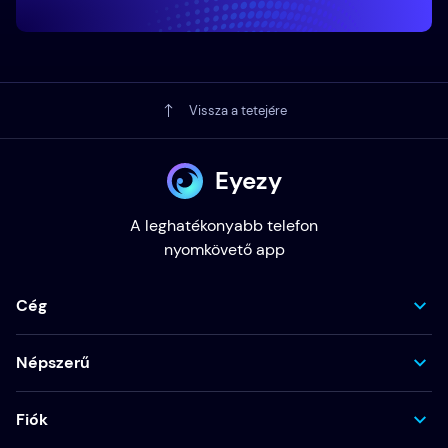
Vissza a tetejére
Eyezy
A leghatékonyabb telefon
nyomkövető app
Cég
Népszerű
Fiók