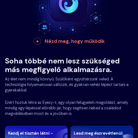
Nézd meg, hogy működik
Soha többé nem lesz szükséged
más megfigyelő alkalmazásra.
Az élet nem mindig könnyű. Szülőként együttérzünk veled. A
technológia folyamatosan változik, és gyakran nehéz lépést tartani a
gyerekekkel.
Ezért hoztuk létre az Eyezy-t, egy olyan felügyeleti megoldást, amely
mindig egy lépéssel előrébb jár, hogy segítsen neked a családod
megvédésében most és a jövőben is.
Kezdj el tisztán látni -
Lesd meg észrevétlenül,