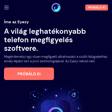
PRÓBÁLD KI
BEJELENTKEZÉS
Íme az Eyezy
A világ leghatékonyabb
Demó
telefon megfigyelés
Funkciók
szoftvere.
Rólunk
Megérdemelsz egy olyan megfigyelő alkalmazást a szülői felügyelethez,
Blog
amely lépést tart a jövő technológiájával. Az Eyezy neked való.
PRÓBÁLD KI