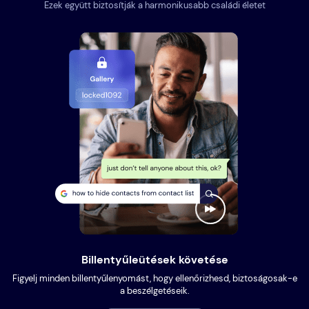
Ezek együtt biztosítják a harmonikusabb családi életet
Billentyűleütések követése
Figyelj minden billentyűlenyomást, hogy ellenőrizhesd, biztoságosak-e
a beszélgetéseik.