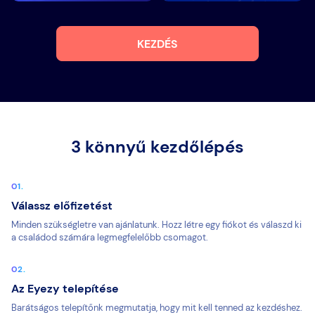
KEZDÉS
3 könnyű kezdőlépés
Válassz előfizetést
Minden szükségletre van ajánlatunk. Hozz létre egy fiókot és válaszd ki
a családod számára legmegfelelőbb csomagot.
Az Eyezy telepítése
Barátságos telepítőnk megmutatja, hogy mit kell tenned az kezdéshez.