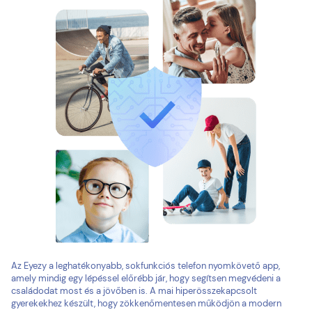
Az Eyezy a leghatékonyabb, sokfunkciós telefon nyomkövető app,
amely mindig egy lépéssel előrébb jár, hogy segítsen megvédeni a
családodat most és a jövőben is. A mai hiperösszekapcsolt
gyerekekhez készült, hogy zökkenőmentesen működjön a modern