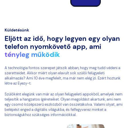
Küldetésünk
Eljött az idő, hogy legyen egy olyan
telefon nyomkövető app, ami
tényleg működik
A technológia fontos szerepet játszik abban, hogy meg tudd védeni a
szeretteidet. Akkor miért olyan elavult sok szülői felügyeleti
alkalmazás? Ami 10 éve megfelelt, ma már nem elég jó. Ezért hoztunk
létre az Eyezy-t.
Szülőként elegünk van már az olyan felügyeleti appokból, amelyek nem
teljesítik a hangzatos ígéreteiket. Olyan megoldást akartunk, ami nem
egy csomó középszerű eszközből van összetákolva. Valami olyat, ami
belépést enged a digitális világukba, és felfegyverez minket a
biztonságukhoz szükséges információkkal.