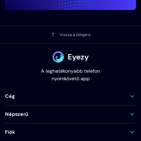
Vissza a tetejére
Eyezy
A leghatékonyabb telefon
nyomkövető app
Cég
Népszerű
Fiók