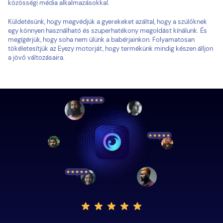
közösségi média alkalmazásokkal.
Küldetésünk, hogy megvédjük a gyerekeket azáltal, hogy a szülőknek
egy könnyen használható és szuperhatékony megoldást kínálunk. És
megígérjük, hogy soha nem ülünk a babérjainkon. Folyamatosan
tökéletesítjük az Eyezy motorját, hogy termékünk mindig készen álljon
a jövő változásaira.