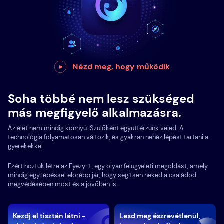
Nézd meg, hogy működik
Soha többé nem lesz szükséged
más megfigyelő alkalmazásra.
Az élet nem mindig könnyű. Szülőként együttérzünk veled. A
technológia folyamatosan változik, és gyakran nehéz lépést tartani a
gyerekekkel.
Ezért hoztuk létre az Eyezy-t, egy olyan felügyeleti megoldást, amely
mindig egy lépéssel előrébb jár, hogy segítsen neked a családod
megvédésében most és a jövőben is.
Kezdj el tisztán látni -
Lesd meg észrevétlenül,