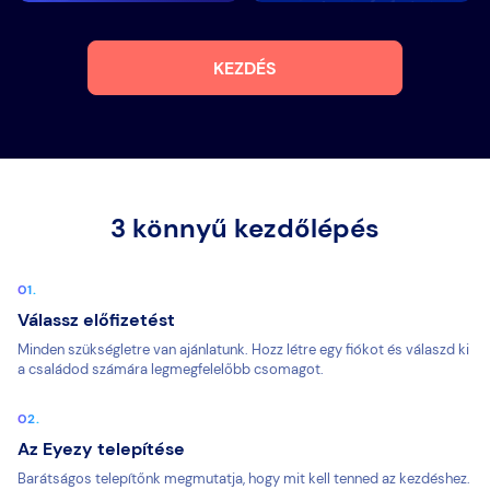
KEZDÉS
3 könnyű kezdőlépés
Válassz előfizetést
Minden szükségletre van ajánlatunk. Hozz létre egy fiókot és válaszd ki
a családod számára legmegfelelőbb csomagot.
Az Eyezy telepítése
Barátságos telepítőnk megmutatja, hogy mit kell tenned az kezdéshez.