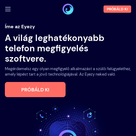
PRÓBÁLD KI
BEJELENTKEZÉS
Íme az Eyezy
A világ leghatékonyabb
Demó
telefon megfigyelés
Funkciók
szoftvere.
Rólunk
Megérdemelsz egy olyan megfigyelő alkalmazást a szülői felügyelethez,
Blog
amely lépést tart a jövő technológiájával. Az Eyezy neked való.
PRÓBÁLD KI