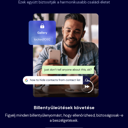
Ezek együtt biztosítják a harmonikusabb családi életet
Billentyűleütések követése
Figyelj minden billentyűlenyomást, hogy ellenőrizhesd, biztoságosak-e
a beszélgetéseik.