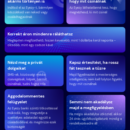
akármi történjen is
hogy mit csinálnak
Indítsd el az Eyezy-t, bármilyen
Az Eyezy láthatatlanná tesz, hogy
készüléked van neked vagy
megnézhesd, ki mit csinál
családtagjaidnak
Korrekt áron mindenre ráláthatsz
Meglepően megfizethető, hiszen kevesebb, mint 1 dollárba kerül naponta -
olcsóbb, mint egy csésze kávé
Nézd meg a privát
Kapsz értesítést, ha rossz
dolgaikat
fát tesznek a tűzre
SMS-ek, közösségi média
Majd figyelmeztet a mesterséges
csevegések, képek; bármit
intelligencia, nem kell folyton figyelni,
csinálnak, tudni fogsz róla
hogy mit csinálnak
Aggodalommentes
felügyelet
Semmi nem akadályoz
majd a megfigyelésben
Az Eyezy banki szintű titkosítással
működik, hogy megvédje a
Ha mégis akadályba ütköznél, akkor
személyes adataidat együtt a
24 órás ügyfélszolgálatunk mindig a
családodéival, és megőrizze ezek
rendelkezésedre áll
biztonságát