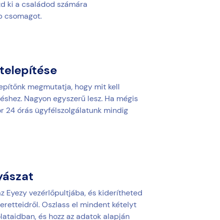
szd ki a családod számára
b csomagot.
telepítése
epítőnk megmutatja, hogy mit kell
éshez. Nagyon egyszerű lesz. Ha mégis
or 24 órás ügyfélszolgálatunk mindig
ászat
z Eyezy vezérlőpultjába, és kiderítheted
eretteidről. Oszlass el mindent kételyt
lataidban, és hozz az adatok alapján