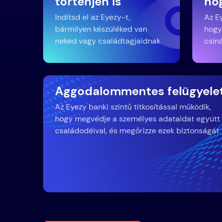
történjen is
ho
Indítsd el az Eyezy-t,
Az E
bármilyen készüléked van
hogy
neked vagy családtagjaidnak
csin
Aggodalommentes felügyele
Az Eyezy banki szintű titkosítással működik,
hogy megvédje a személyes adataidat együtt
családodéival, és megőrizze ezek biztonságát