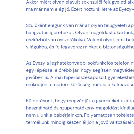
Akkor miért olyan elavult sok szülői felügyeleti a
ma már nem elég jó. Ezért hoztunk létre az Eyezy-
Szülőként elegünk van már az olyan felügyeleti ap
hangzatos ígéreteiket. Olyan megoldást akartun
eszközből van összetákolva. Valami olyat, ami bel
világukba, és felfegyverez minket a biztonságukh
Az Eyezy a leghatékonyabb, sokfunkciós telefon
egy lépéssel előrébb jár, hogy segítsen megvéde
jövőben is. A mai hiperösszekapcsolt gyerekekhe
működjön a modern közösségi média alkalmazáso
Küldetésünk, hogy megvédjük a gyerekeket azálta
használható és szuperhatékony megoldást kínálun
nem ülünk a babérjainkon. Folyamatosan tökéletes
termékünk mindig készen álljon a jövő változásair