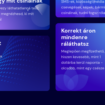
gy mit csinálnak
SMS-ek, közösségi média
csevegések, képek; bármi
yezy láthatatlanná tesz,
csinálnak, tudni fogsz ról
 megnézhesd, ki mit
ál
Korrekt áron
mindenre
t
ráláthatsz
Meglepően megfizethető,
 a
hiszen kevesebb, mint 1
dollárba kerül naponta -
olcsóbb, mint egy csésze