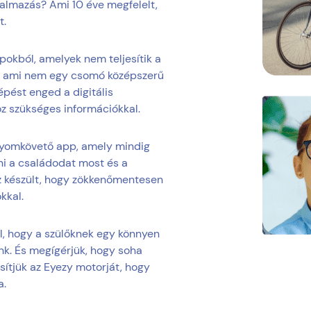
lkalmazás? Ami 10 éve megfelelt,
t.
pokból, amelyek nem teljesítik a
k, ami nem egy csomó középszerű
épést enged a digitális
oz szükséges információkkal.
 nyomkövető app, amely mindig
ni a családodat most és a
z készült, hogy zökkenőmentesen
kkal.
l, hogy a szülőknek egy könnyen
k. És megígérjük, hogy soha
ítjük az Eyezy motorját, hogy
a.