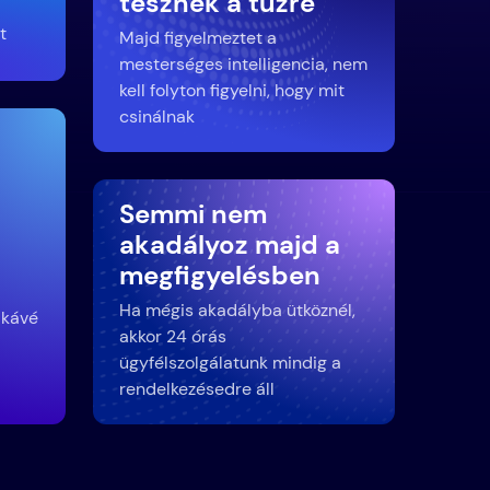
tesznek a tűzre
t
Majd figyelmeztet a
a
mesterséges intelligencia, nem
kell folyton figyelni, hogy mit
csinálnak
Semmi nem
akadályoz majd a
megfigyelésben
Ha mégis akadályba ütköznél,
 kávé
akkor 24 órás
ügyfélszolgálatunk mindig a
rendelkezésedre áll