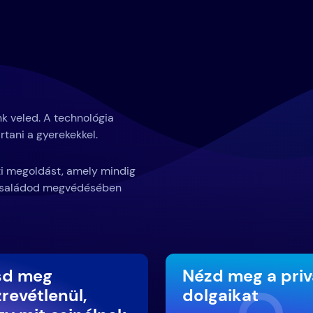
k veled. A technológia
rtani a gyerekekkel.
eti megoldást, amely mindig
a családod megvédésében
sd meg
Nézd meg a priv
revétlenül,
dolgaikat