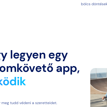
bölcs döntések
ogy legyen egy
yomkövető app,
ködik
y meg tudd védeni a szeretteidet.