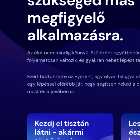
szükséged más
megfigyelő
alkalmazásra.
Az élet nem mindig könnyű. Szülőként együttérzün
folyamatosan változik, és gyakran nehéz lépést ta
Ezért hoztuk létre az Eyezy-t, egy olyan felügyel
egy lépéssel előrébb jár, hogy segítsen neked 
most és a jövőben is.
Kezdj el tisztán
Le
látni - akármi
ész