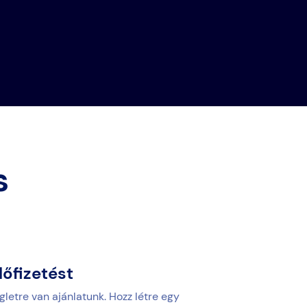
s
lőfizetést
letre van ajánlatunk. Hozz létre egy