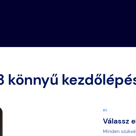
3 könnyű kezdőlépé
Válassz e
Minden szükség