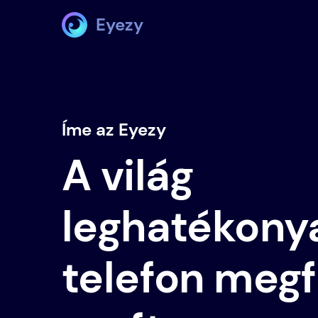
Eyezy
Íme az Eyezy
A világ
leghatékony
telefon megf