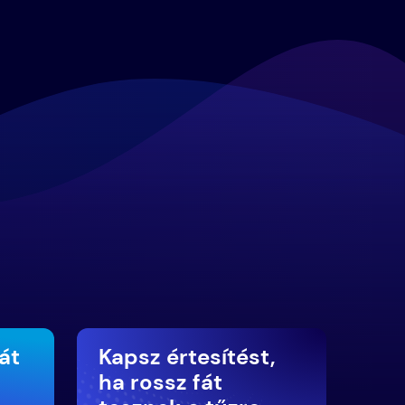
át
Kapsz értesítést,
ha rossz fát