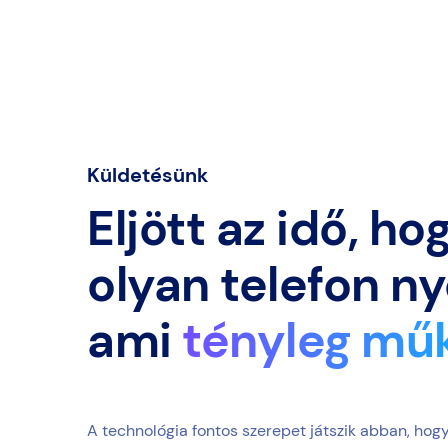
Küldetésünk
Eljött az idő, h
olyan telefon n
ami
tényleg mű
A technológia fontos szerepet játszik abban, hog