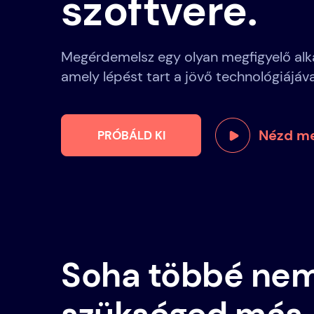
szoftvere.
Megérdemelsz egy olyan megfigyelő alka
amely lépést tart a jövő technológiájáva
Nézd me
PRÓBÁLD KI
Soha többé nem