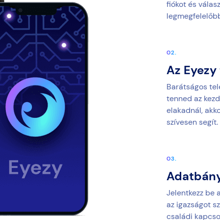
fiókot és vála
legmegfelelőb
Az Eyezy 
Barátságos tel
tenned az kezd
elakadnál, akk
szívesen segít.
Adatbány
Jelentkezz be a
az igazságot sz
családi kapcso