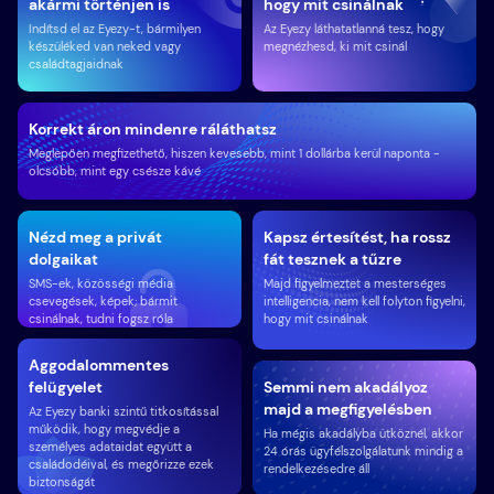
akármi történjen is
hogy mit csinálnak
Indítsd el az Eyezy-t, bármilyen
Az Eyezy láthatatlanná tesz, hogy
készüléked van neked vagy
megnézhesd, ki mit csinál
családtagjaidnak
Korrekt áron mindenre ráláthatsz
Meglepően megfizethető, hiszen kevesebb, mint 1 dollárba kerül naponta -
olcsóbb, mint egy csésze kávé
Nézd meg a privát
Kapsz értesítést, ha rossz
dolgaikat
fát tesznek a tűzre
SMS-ek, közösségi média
Majd figyelmeztet a mesterséges
csevegések, képek; bármit
intelligencia, nem kell folyton figyelni,
csinálnak, tudni fogsz róla
hogy mit csinálnak
Aggodalommentes
felügyelet
Semmi nem akadályoz
majd a megfigyelésben
Az Eyezy banki szintű titkosítással
működik, hogy megvédje a
Ha mégis akadályba ütköznél, akkor
személyes adataidat együtt a
24 órás ügyfélszolgálatunk mindig a
családodéival, és megőrizze ezek
rendelkezésedre áll
biztonságát