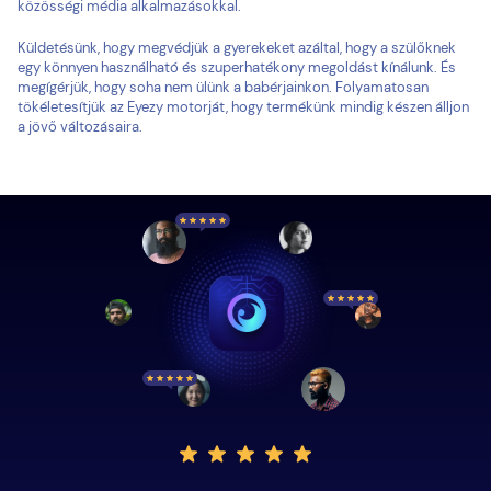
közösségi média alkalmazásokkal.
Küldetésünk, hogy megvédjük a gyerekeket azáltal, hogy a szülőknek
egy könnyen használható és szuperhatékony megoldást kínálunk. És
megígérjük, hogy soha nem ülünk a babérjainkon. Folyamatosan
tökéletesítjük az Eyezy motorját, hogy termékünk mindig készen álljon
a jövő változásaira.