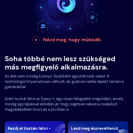
Nézd meg, hogy működik
Soha többé nem lesz szükséged
más megfigyelő alkalmazásra.
Az élet nem mindig könnyű. Szülőként együttérzünk veled. A
technológia folyamatosan változik, és gyakran nehéz lépést tartani a
gyerekekkel.
Ezért hoztuk létre az Eyezy-t, egy olyan felügyeleti megoldást, amely
mindig egy lépéssel előrébb jár, hogy segítsen neked a családod
megvédésében most és a jövőben is.
Kezdj el tisztán látni -
Lesd meg észrevétlenül,