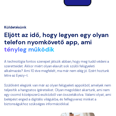
Küldetésünk
Eljött az idő, hogy legyen egy olyan
telefon nyomkövető app, ami
tényleg működik
A technológia fontos szerepet játszik abban, hogy meg tudd védeni a
szeretteidet. Akkor miért olyan elavult sok szülői felügyeleti
alkalmazás? Ami 10 éve megfelelt, ma már nem elég jó. Ezért hoztunk
létre az Eyezy-t.
Szülőként elegünk van már az olyan felügyeleti appokból, amelyek nem
teljesítik a hangzatos ígéreteiket. Olyan megoldást akartunk, ami nem
egy csomó középszerű eszközből van összetákolva. Valami olyat, ami
belépést enged a digitális világukba, és felfegyverez minket a
biztonságukhoz szükséges információkkal.