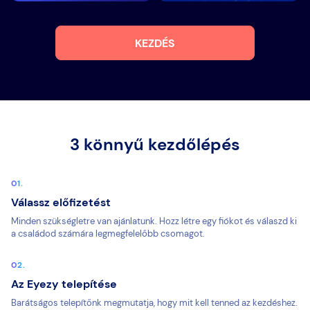
KEZDÉS
3 könnyű kezdőlépés
Válassz előfizetést
Minden szükségletre van ajánlatunk. Hozz létre egy fiókot és válaszd ki
a családod számára legmegfelelőbb csomagot.
Az Eyezy telepítése
Barátságos telepítőnk megmutatja, hogy mit kell tenned az kezdéshez.