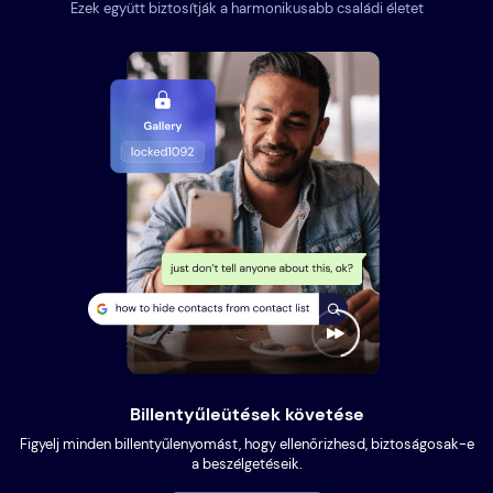
Ezek együtt biztosítják a harmonikusabb családi életet
Billentyűleütések követése
Figyelj minden billentyűlenyomást, hogy ellenőrizhesd, biztoságosak-e
a beszélgetéseik.