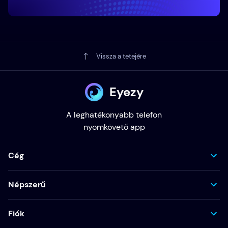
Vissza a tetejére
Eyezy
A leghatékonyabb telefon
nyomkövető app
Cég
Népszerű
Fiók