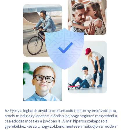
Az Eyezy a leghatékonyabb, sokfunkciós telefon nyomkövető app,
amely mindig egy lépéssel előrébb jár, hogy segítsen megvédeni a
családodat most és a jövőben is. A mai hiperösszekapcsolt
gyerekekhez készült, hogy zökkenőmentesen működjön a modern