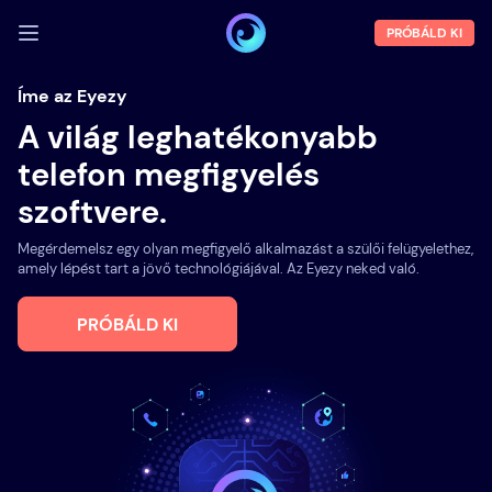
PRÓBÁLD KI
BEJELENTKEZÉS
Íme az Eyezy
A világ leghatékonyabb
Demó
telefon megfigyelés
Funkciók
szoftvere.
Rólunk
Megérdemelsz egy olyan megfigyelő alkalmazást a szülői felügyelethez,
Blog
amely lépést tart a jövő technológiájával. Az Eyezy neked való.
PRÓBÁLD KI