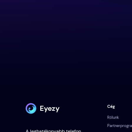
Eyezy
Cég
Rólunk
Partnerprogr
A leghatékonyabb telefon