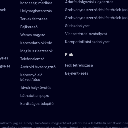
Adatfeldolgozási kiegészítés
közösségi médiára
ések
Szabványos szerződési feltételek
(ad
Helymeghatározás
Szabványos szerződési feltételek
(ad
Tervek feltörése
Sütiszabályzat
Fájlkereső
Visszatérítési szabályzat
Webes nagyító
Kompatibilitási szabályzat
Kapcsolatblokkoló
Mágikus riasztások
Fiók
yelés
Telefonelemző
Fiók létrehozása
gyelés
Android hívásrögzítő
Bejelentkezés
Képernyő élő
közvetítése
Távoli helykövetés
Láthatatlan pajzs
Barátságos telepítő
jog és a helyi törvények megsértését jelenti, ha a letölthető szoftvert nem a
ait, amelyekre telepíteni szeretnéd a szoftvert. Ennek a követelménynek a megsér