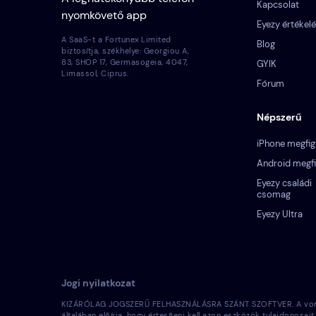
Kapcsolat
nyomkövető app
Eyezy értékel
A SaaS-t a Fortunex Limited
Blog
biztosítja, székhelye: Georgiou A,
83, SHOP 17, Germasogeia, 4047,
GYIK
Limassol, Ciprus.
Fórum
Népszerű
iPhone megfig
Android megfi
Eyezy családi
csomag
Eyezy Ultra
Jogi nyilatkozat
KIZÁRÓLAG JOGSZERŰ FELHASZNÁLÁSRA SZÁNT SZOFTVER. A vonatkozó 
általában előírja, hogy értesíteni kell azon eszközök tulajdonos