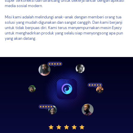
super terkoneksi dan dirancang untuk bekerja lancar dengan aplikasi
media sosial modern.
Misi kami adalah melindungi anak-anak dengan memberi orang tua
solusi yang mudah digunakan dan sangat canggih. Dan kami berjanji
untuk tidak berpuas diri. Kami terus menyempurnakan mesin Eyezy
untuk menghadirkan produk yang selalu siap menyongsong apa pun
yang akan datang.