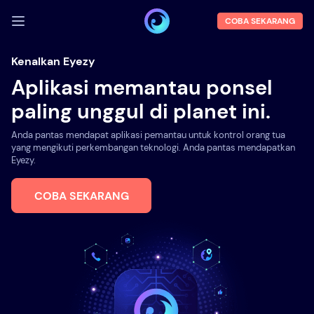
COBA SEKARANG
MASUK
Kenalkan Eyezy
Aplikasi memantau ponsel
Demo
paling unggul di planet ini.
Fitur
Anda pantas mendapat aplikasi pemantau untuk kontrol orang tua
Tentang kami
yang mengikuti perkembangan teknologi. Anda pantas mendapatkan
Eyezy.
Blog
COBA SEKARANG