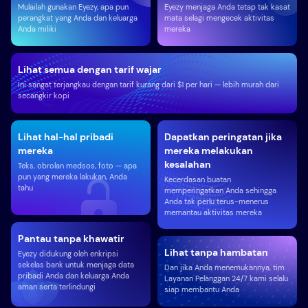
Mulailah gunakan Eyezy, apa pun
Eyezy menjaga Anda tetap tak kasat
perangkat yang Anda dan keluarga
mata selagi mengecek aktivitas
Anda miliki
mereka
Lihat semua dengan tarif wajar
Ini sangat terjangkau dengan tarif kurang dari $1 per hari — lebih murah dari
secangkir kopi
Lihat hal-hal pribadi
Dapatkan peringatan jika
mereka
mereka melakukan
kesalahan
Teks, obrolan medsos, foto — apa
pun yang mereka lakukan, Anda
Kecerdasan buatan
tahu
memperingatkan Anda sehingga
Anda tak perlu terus-menerus
memantau aktivitas mereka
Pantau tanpa khawatir
Lihat tanpa hambatan
Eyezy didukung oleh enkripsi
sekelas bank untuk menjaga data
Dan jika Anda menemukannya, tim
pribadi Anda dan keluarga Anda
Layanan Pelanggan 24/7 kami selalu
aman serta terlindungi
siap membantu Anda