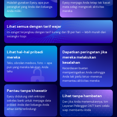
Mulailah gunakan Eyezy, apa pun
Eyezy menjaga Anda tetap tak kasat
perangkat yang Anda dan keluarga
mata selagi mengecek aktivitas
Anda miliki
mereka
Lihat semua dengan tarif wajar
Ini sangat terjangkau dengan tarif kurang dari $1 per hari — lebih murah dari
secangkir kopi
Lihat hal-hal pribadi
Dapatkan peringatan jika
mereka
mereka melakukan
kesalahan
Teks, obrolan medsos, foto — apa
pun yang mereka lakukan, Anda
Kecerdasan buatan
tahu
memperingatkan Anda sehingga
Anda tak perlu terus-menerus
memantau aktivitas mereka
Pantau tanpa khawatir
Lihat tanpa hambatan
Eyezy didukung oleh enkripsi
sekelas bank untuk menjaga data
Dan jika Anda menemukannya, tim
pribadi Anda dan keluarga Anda
Layanan Pelanggan 24/7 kami selalu
aman serta terlindungi
siap membantu Anda