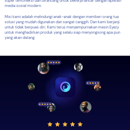
super terkoneksi dan dirancang untuk bekerja lancar dengan aplikasi
media sosial modern.
Misi kami adalah melindungi anak-anak dengan memberi orang tua
solusi yang mudah digunakan dan sangat canggih. Dan kami berjanji
untuk tidak berpuas diri. Kami terus menyempurnakan mesin Eyezy
untuk menghadirkan produk yang selalu siap menyongsong apa pun
yang akan datang.