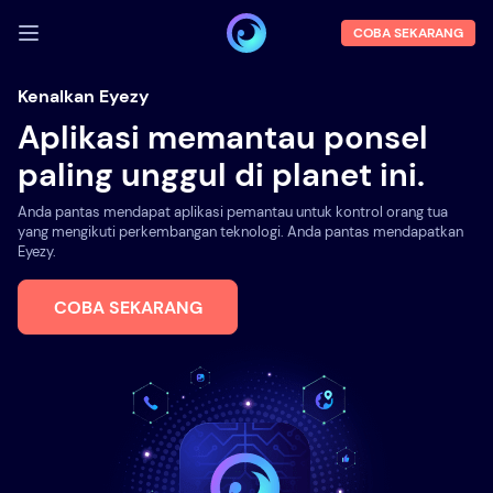
COBA SEKARANG
MASUK
Kenalkan Eyezy
Aplikasi memantau ponsel
Demo
paling unggul di planet ini.
Fitur
Anda pantas mendapat aplikasi pemantau untuk kontrol orang tua
Tentang kami
yang mengikuti perkembangan teknologi. Anda pantas mendapatkan
Eyezy.
Blog
COBA SEKARANG