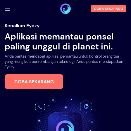
COBA SEKARANG
MASUK
Kenalkan Eyezy
Aplikasi memantau ponsel
Demo
paling unggul di planet ini.
Fitur
Anda pantas mendapat aplikasi pemantau untuk kontrol orang tua
Tentang kami
yang mengikuti perkembangan teknologi. Anda pantas mendapatkan
Eyezy.
Blog
COBA SEKARANG