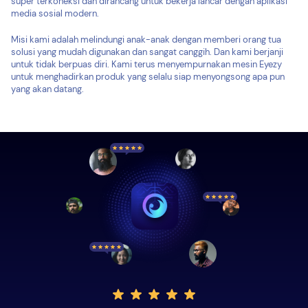
super terkoneksi dan dirancang untuk bekerja lancar dengan aplikasi
media sosial modern.
Misi kami adalah melindungi anak-anak dengan memberi orang tua
solusi yang mudah digunakan dan sangat canggih. Dan kami berjanji
untuk tidak berpuas diri. Kami terus menyempurnakan mesin Eyezy
untuk menghadirkan produk yang selalu siap menyongsong apa pun
yang akan datang.