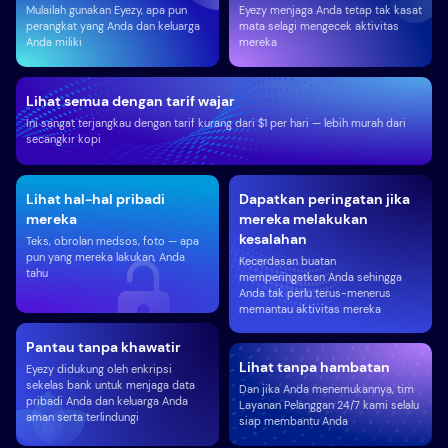
Mulailah gunakan Eyezy, apa pun
Eyezy menjaga Anda tetap tak kasat
perangkat yang Anda dan keluarga
mata selagi mengecek aktivitas
Anda miliki
mereka
Lihat semua dengan tarif wajar
Ini sangat terjangkau dengan tarif kurang dari $1 per hari — lebih murah dari
secangkir kopi
Lihat hal-hal pribadi
Dapatkan peringatan jika
mereka
mereka melakukan
kesalahan
Teks, obrolan medsos, foto — apa
pun yang mereka lakukan, Anda
Kecerdasan buatan
tahu
memperingatkan Anda sehingga
Anda tak perlu terus-menerus
memantau aktivitas mereka
Pantau tanpa khawatir
Lihat tanpa hambatan
Eyezy didukung oleh enkripsi
sekelas bank untuk menjaga data
Dan jika Anda menemukannya, tim
pribadi Anda dan keluarga Anda
Layanan Pelanggan 24/7 kami selalu
aman serta terlindungi
siap membantu Anda