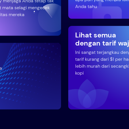
y menjaga Anda tetap tak
Anda tahu
t mata selagi mengecek
vitas mereka
Lihat semua
dengan tarif wa
Ini sangat terjangkau de
tarif kurang dari $1 per ha
lebih murah dari secangki
a
kopi