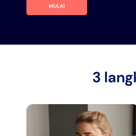
MULAI
3 lan