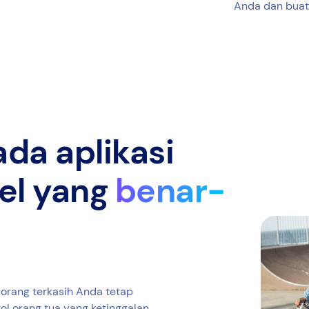
Anda dan buat
da aplikasi
el yang
benar-
 orang terkasih Anda tetap
ol orang tua yang ketinggalan