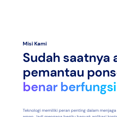
Misi Kami
Sudah saatnya a
pemantau pons
benar berfungsi
Teknologi memiliki peran penting dalam menjaga
aman. Jadi mengapa begitu banyak aplikasi kontr