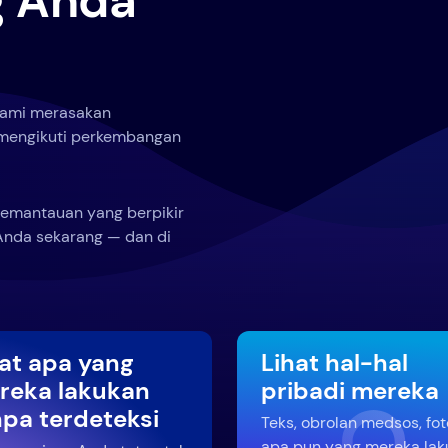
g Anda
 kami merasakan
n mengikuti perkembangan
pemantauan yang berpikir
 Anda sekarang — dan di
hat apa yang
Lihat hal-hal
reka lakukan
pribadi mereka
npa terdeteksi
Teks, obrolan medsos, fo
apa pun yang mereka lak