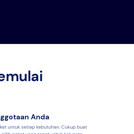
emulai
anggotaan Anda
ket untuk setiap kebutuhan. Cukup buat