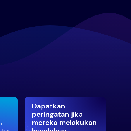
Dapatkan
peringatan jika
mereka melakukan
to —
kesalahan
ukan,