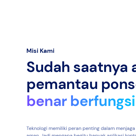
Misi Kami
Sudah saatnya a
pemantau pons
benar berfungsi
Teknologi memiliki peran penting dalam menjaga
aman. Jadi mengapa begitu banyak aplikasi kontr