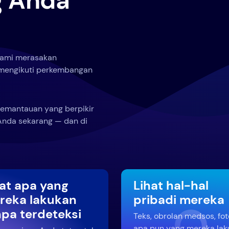
g Anda
 kami merasakan
n mengikuti perkembangan
pemantauan yang berpikir
 Anda sekarang — dan di
hat apa yang
Lihat hal-hal
reka lakukan
pribadi mereka
npa terdeteksi
Teks, obrolan medsos, fo
apa pun yang mereka lak