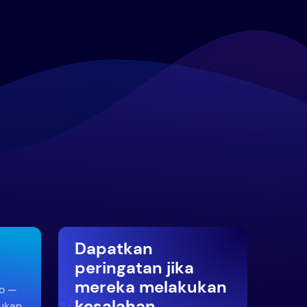
Dapatkan
peringatan jika
mereka melakukan
to —
kesalahan
ukan,