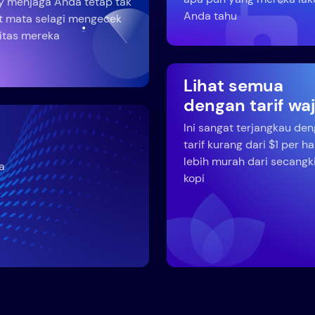
y menjaga Anda tetap tak
Anda tahu
t mata selagi mengecek
vitas mereka
Lihat semua
dengan tarif wa
Ini sangat terjangkau de
tarif kurang dari $1 per ha
lebih murah dari secangki
a
kopi