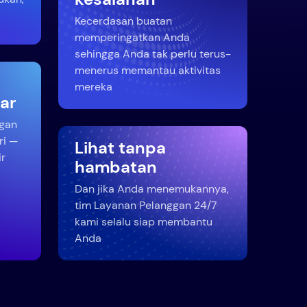
Kecerdasan buatan
memperingatkan Anda
sehingga Anda tak perlu terus-
menerus memantau aktivitas
mereka
jar
ngan
ri —
Lihat tanpa
r
hambatan
Dan jika Anda menemukannya,
tim Layanan Pelanggan 24/7
kami selalu siap membantu
Anda