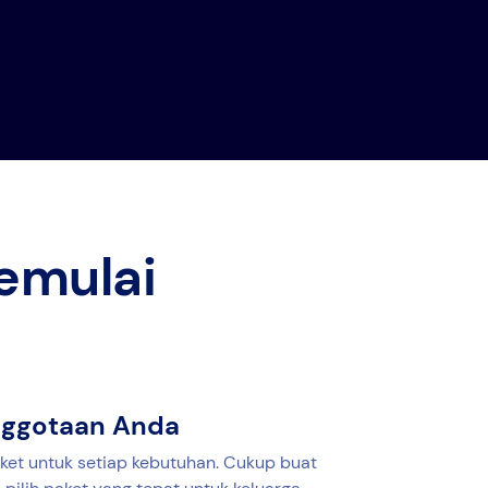
emulai
anggotaan Anda
ket untuk setiap kebutuhan. Cukup buat