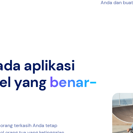
Anda dan buat
da aplikasi
el yang
benar-
 orang terkasih Anda tetap
ol orang tua yang ketinggalan