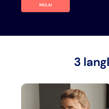
MULAI
3 lan