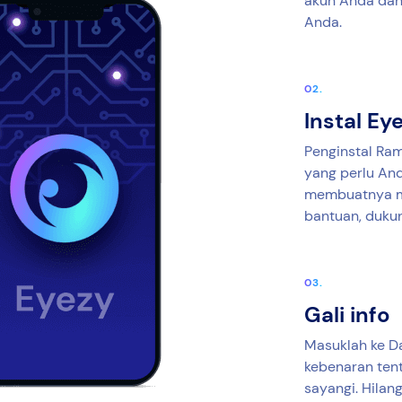
akun Anda dan 
Anda.
Instal Ey
Penginstal Ra
yang perlu An
membuatnya mu
bantuan, dukun
Gali info
Masuklah ke D
kebenaran ten
sayangi. Hila