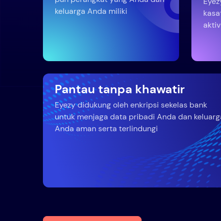
Eyez
keluarga Anda miliki
kasa
akti
Pantau tanpa khawatir
Eyezy didukung oleh enkripsi sekelas bank
untuk menjaga data pribadi Anda dan keluarg
Anda aman serta terlindungi