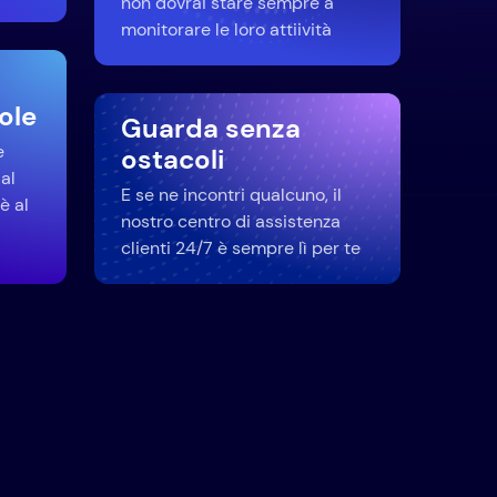
non dovrai stare sempre a
monitorare le loro attiività
ole
Guarda senza
e
ostacoli
al
E se ne incontri qualcuno, il
è al
nostro centro di assistenza
clienti 24/7 è sempre lì per te