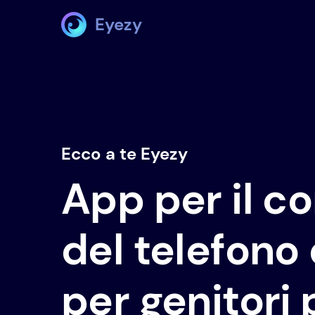
Eyezy
Ecco a te Eyezy
App per il co
del telefono d
per genitori