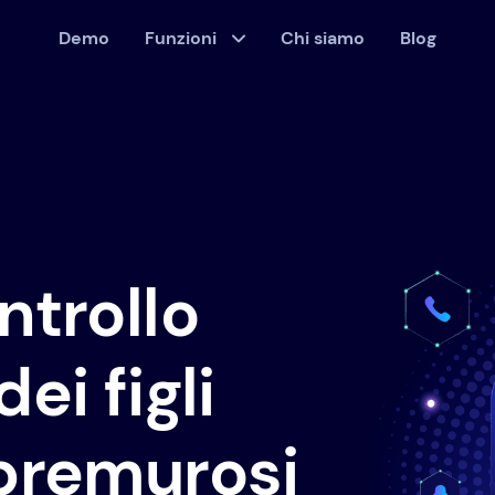
Demo
Funzioni
Chi siamo
Blog
ntrollo
ei figli
 premurosi