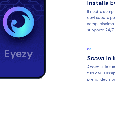
Installa 
Il nostro sempl
devi sapere per
semplicissimo. 
supporto 24/7 
Scava le 
Accedi alla tua
tuoi cari. Dissi
prendi decisio