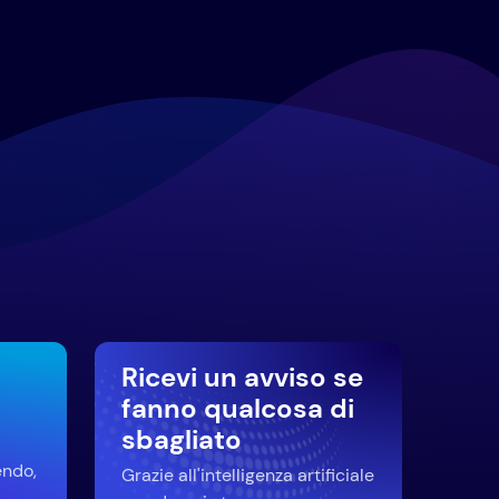
Ricevi un avviso se
fanno qualcosa di
sbagliato
endo,
Grazie all'intelligenza artificiale