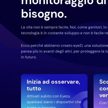
monitoraggio di 
bisogno.
La vita non è sempre facile. Noi, come genitori, l
tecnologia è in costante sviluppo e non è facile res
Ecco perché abbiamo creato eyeZi, una soluzione
pensa più in avanti degli altri, per proteggere la 
in futuro.
Inizia ad osservare,
Sc
tutto
co
ve
Attivati subito con Eyezy,
qualsiasi siano i dispositivi che
Con E
avete in famiglia