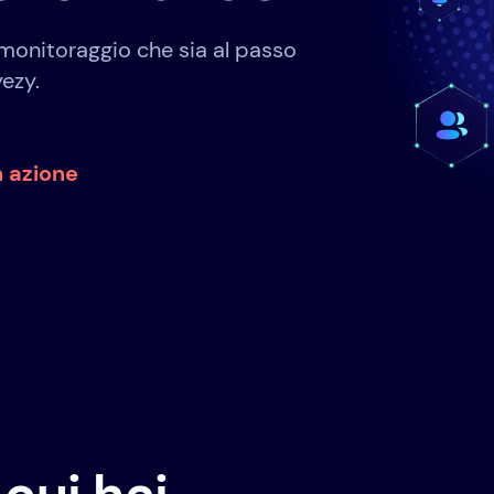
 monitoraggio che sia al passo
yezy.
n azione