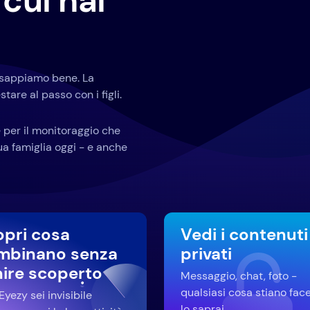
cui hai
o sappiamo bene. La
tare al passo con i figli.
 per il monitoraggio che
tua famiglia oggi - e anche
opri cosa
Vedi i contenuti
mbinano senza
privati
nire scoperto
Messaggio, chat, foto -
qualsiasi cosa stiano fac
yezy sei invisibile
lo saprai