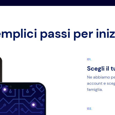
mplici passi per ini
Scegli i
Ne abbiamo per 
account e scegl
famiglia.