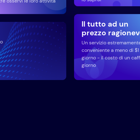
e osservi le loro attività
Il tutto ad un
prezzo ragionev
io
Un servizio estremament
conveniente a meno di $1 
giorno - il costo di un caff
giorno