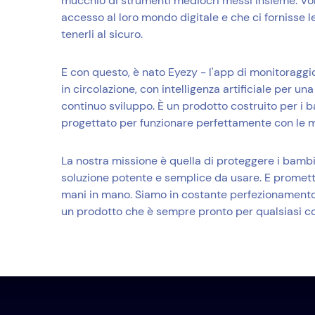
mucchio di strumenti mediocri messi insieme. V
accesso al loro mondo digitale e che ci fornisse l
tenerli al sicuro.
E con questo, è nato Eyezy - l'app di monitoraggio
in circolazione, con intelligenza artificiale per un
continuo sviluppo. È un prodotto costruito per i 
progettato per funzionare perfettamente con le 
La nostra missione è quella di proteggere i bambi
soluzione potente e semplice da usare. E promett
mani in mano. Siamo in costante perfezionamento 
un prodotto che è sempre pronto per qualsiasi c