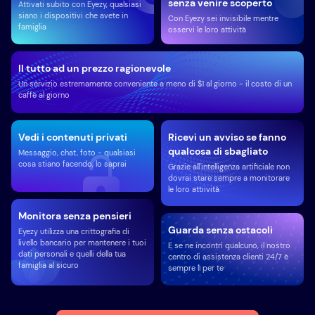
senza venire scoperto
Attivati subito con Eyezy, qualsiasi
siano i dispositivi che avete in
Con Eyezy sei invisibile mentre
famiglia
osservi le loro attività
Il tutto ad un prezzo ragionevole
Un servizio estremamente conveniente a meno di $1 al giorno - il costo di un
caffè al giorno
Vedi i contenuti privati
Ricevi un avviso se fanno
qualcosa di sbagliato
Messaggio, chat, foto - qualsiasi
cosa stiano facendo, lo saprai
Grazie all'intelligenza artificiale non
dovrai stare sempre a monitorare
le loro attiività
Monitora senza pensieri
Guarda senza ostacoli
Eyezy utilizza una crittografia di
livello bancario per mantenere i tuoi
E se ne incontri qualcuno, il nostro
dati personali e quelli della tua
centro di assistenza clienti 24/7 è
famiglia al sicuro
sempre lì per te