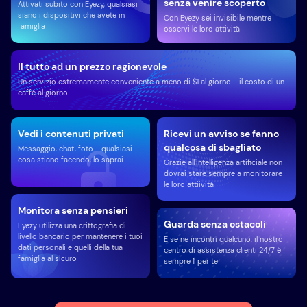
senza venire scoperto
Attivati subito con Eyezy, qualsiasi
siano i dispositivi che avete in
Con Eyezy sei invisibile mentre
famiglia
osservi le loro attività
Il tutto ad un prezzo ragionevole
Un servizio estremamente conveniente a meno di $1 al giorno - il costo di un
caffè al giorno
Vedi i contenuti privati
Ricevi un avviso se fanno
qualcosa di sbagliato
Messaggio, chat, foto - qualsiasi
cosa stiano facendo, lo saprai
Grazie all'intelligenza artificiale non
dovrai stare sempre a monitorare
le loro attiività
Monitora senza pensieri
Guarda senza ostacoli
Eyezy utilizza una crittografia di
livello bancario per mantenere i tuoi
E se ne incontri qualcuno, il nostro
dati personali e quelli della tua
centro di assistenza clienti 24/7 è
famiglia al sicuro
sempre lì per te