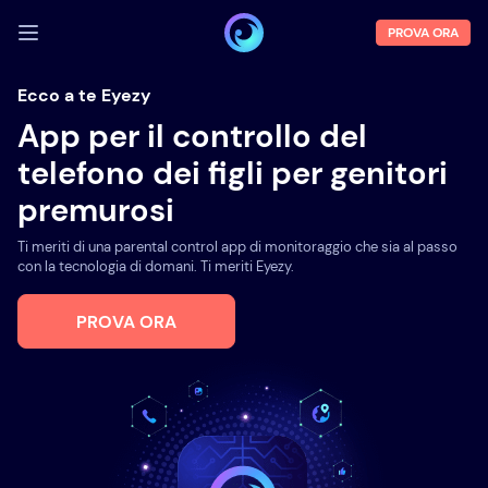
PROVA ORA
ACCEDI
Ecco a te Eyezy
App per il controllo del
Demo
telefono dei figli per genitori
Funzioni
premurosi
Chi siamo
Ti meriti di una parental control app di monitoraggio che sia al passo
Blog
con la tecnologia di domani. Ti meriti Eyezy.
PROVA ORA