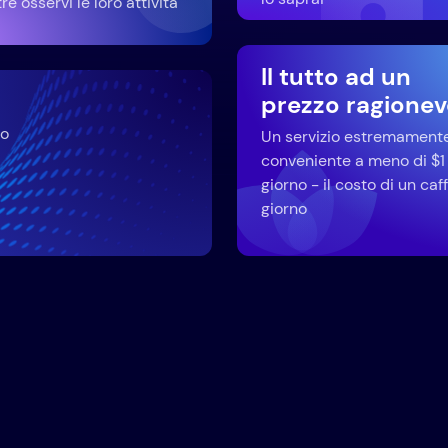
e osservi le loro attività
Il tutto ad un
prezzo ragionev
io
Un servizio estremament
conveniente a meno di $1 
giorno - il costo di un caff
giorno