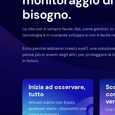
monitoraggio di 
bisogno.
La vita non è sempre facile. Noi, come genitori, l
tecnologia è in costante sviluppo e non è facile res
Ecco perché abbiamo creato eyeZi, una soluzione
pensa più in avanti degli altri, per proteggere la 
in futuro.
Inizia ad osservare,
Sc
tutto
co
ve
Attivati subito con Eyezy,
qualsiasi siano i dispositivi che
Con E
avete in famiglia