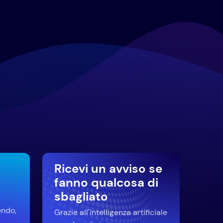
Ricevi un avviso se
fanno qualcosa di
sbagliato
endo,
Grazie all'intelligenza artificiale