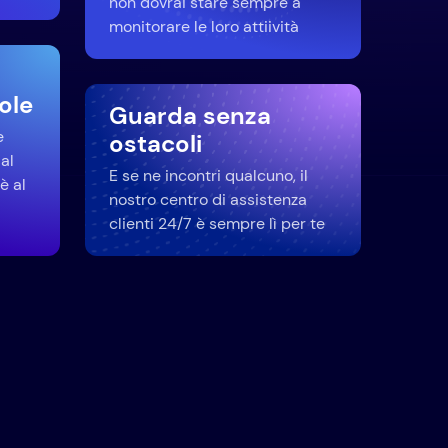
non dovrai stare sempre a
monitorare le loro attiività
ole
Guarda senza
e
ostacoli
al
E se ne incontri qualcuno, il
è al
nostro centro di assistenza
clienti 24/7 è sempre lì per te