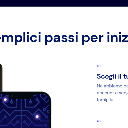
mplici passi per ini
Scegli i
Ne abbiamo per 
account e scegl
famiglia.