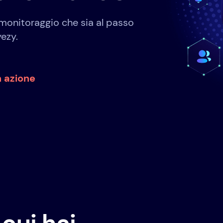
 monitoraggio che sia al passo
yezy.
n azione