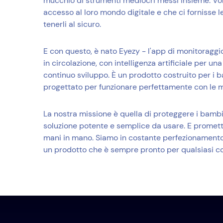
mucchio di strumenti mediocri messi insieme. V
accesso al loro mondo digitale e che ci fornisse l
tenerli al sicuro.
E con questo, è nato Eyezy - l'app di monitoraggio
in circolazione, con intelligenza artificiale per un
continuo sviluppo. È un prodotto costruito per i 
progettato per funzionare perfettamente con le 
La nostra missione è quella di proteggere i bambi
soluzione potente e semplice da usare. E promett
mani in mano. Siamo in costante perfezionamento 
un prodotto che è sempre pronto per qualsiasi c