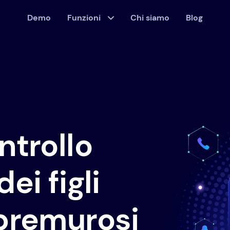
Demo
Funzioni
Chi siamo
Blog
ntrollo
ei figli
 premurosi