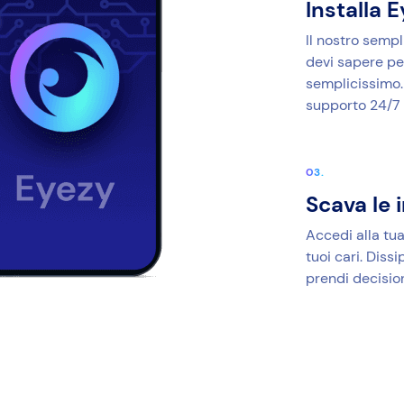
Installa 
Il nostro sempl
devi sapere per
semplicissimo. 
supporto 24/7 
Scava le 
Accedi alla tua
tuoi cari. Dissi
prendi decisio