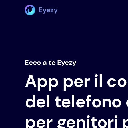
Eyezy
Ecco a te Eyezy
App per il co
del telefono d
per genitori