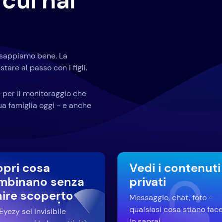
cui hai
o sappiamo bene. La
tare al passo con i figli.
 per il monitoraggio che
tua famiglia oggi - e anche
opri cosa
Vedi i contenuti
mbinano senza
privati
nire scoperto
Messaggio, chat, foto -
qualsiasi cosa stiano fac
yezy sei invisibile
lo saprai