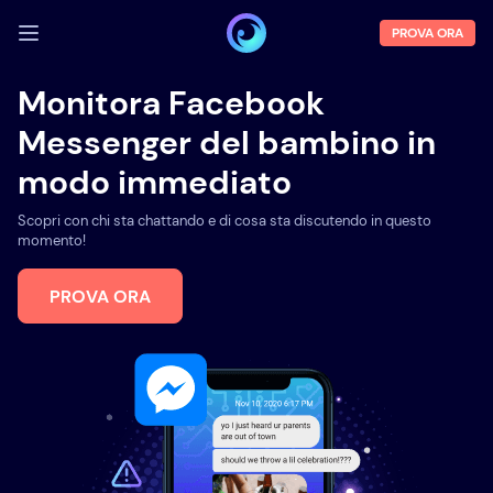
PROVA ORA
ACCEDI
Monitora Facebook
Messenger del bambino in
Demo
modo immediato
Funzioni
Scopri con chi sta chattando e di cosa sta discutendo in questo
Chi siamo
momento!
Blog
PROVA ORA