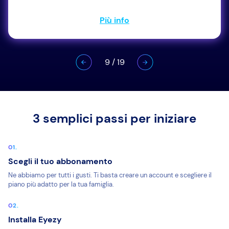
Più info
9
/
19
3 semplici passi per iniziare
Scegli il tuo abbonamento
Ne abbiamo per tutti i gusti. Ti basta creare un account e scegliere il
piano più adatto per la tua famiglia.
Installa Eyezy