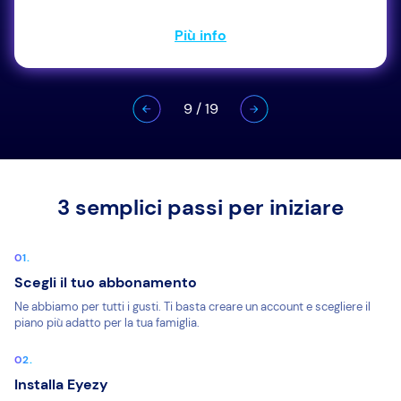
Più info
9
/
19
3 semplici passi per iniziare
Scegli il tuo abbonamento
Ne abbiamo per tutti i gusti. Ti basta creare un account e scegliere il
piano più adatto per la tua famiglia.
Installa Eyezy