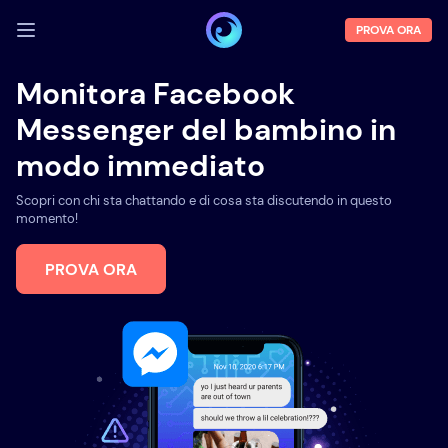
PROVA ORA
ACCEDI
Monitora Facebook
Messenger del bambino in
Demo
modo immediato
Funzioni
Scopri con chi sta chattando e di cosa sta discutendo in questo
Chi siamo
momento!
Blog
PROVA ORA