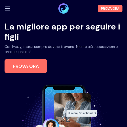
PROVA ORA
ACCEDI
La migliore app per seguire i
figli
Demo
Funzioni
Con Eyezy, saprai sempre dove si trovano. Niente più supposizioni e
preoccupazioni!
Chi siamo
PROVA ORA
Blog