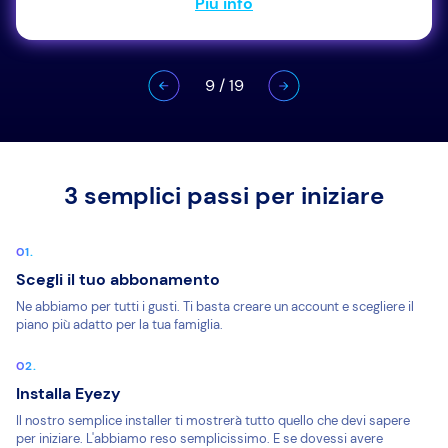
Più info
9
/
19
3 semplici passi per iniziare
Scegli il tuo abbonamento
Ne abbiamo per tutti i gusti. Ti basta creare un account e scegliere il
piano più adatto per la tua famiglia.
Installa Eyezy
Il nostro semplice installer ti mostrerà tutto quello che devi sapere
per iniziare. L'abbiamo reso semplicissimo. E se dovessi avere