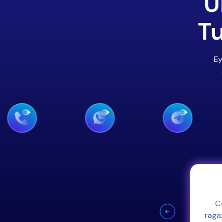
U
Tu
Ey
io di Snapchat
lo che mostrano ai loro amici. Fai
C
zy per vedere tutto.
raga