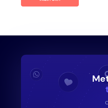
Met
O