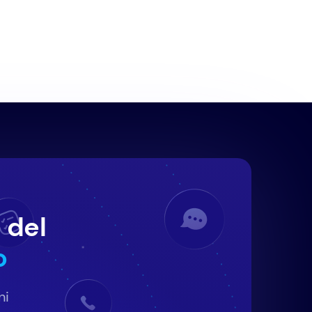
 del
o
ni