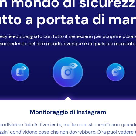
n mondo di sicurezz
tto a portata di ma
ezy è equipaggiato con tutto il necessario per scoprire cosa 
succedendo nel loro mondo, ovunque e in qualsiasi momento
Monitoraggio di Instagram
ondividere foto è divertente, ma le cose si complicano quando
zzini condividono cose che non dovrebbero. Ora puoi vedere t