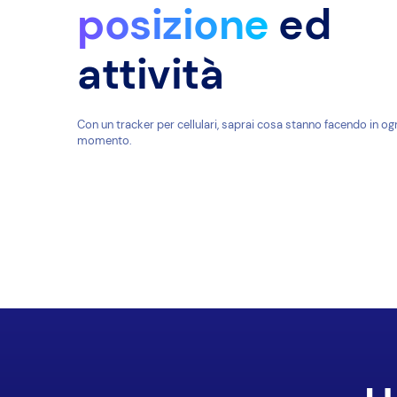
posizione
ed
attività
Con un tracker per cellulari, saprai cosa stanno facendo in og
momento.