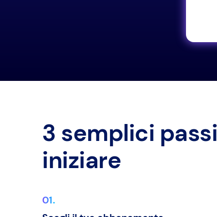
ù info
3 semplici passi
iniziare