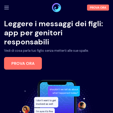
PROVA ORA
ACCEDI
Leggere i messaggi dei figli:
app per genitori
Demo
responsabili
Funzioni
Vedi di cosa parla tuo figlio senza metterti alle sue spalle.
Chi siamo
Blog
PROVA ORA