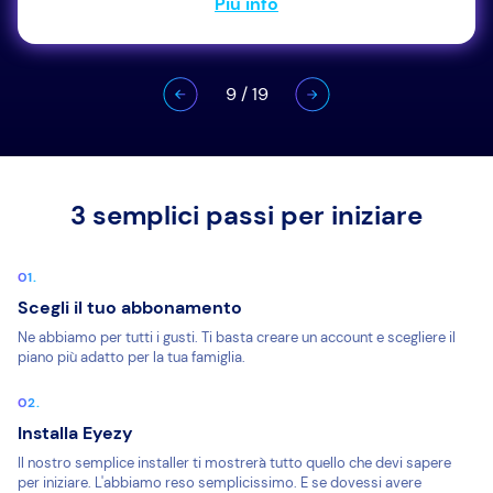
Più info
9
/
19
3 semplici passi per iniziare
Scegli il tuo abbonamento
Ne abbiamo per tutti i gusti. Ti basta creare un account e scegliere il
piano più adatto per la tua famiglia.
Installa Eyezy
Il nostro semplice installer ti mostrerà tutto quello che devi sapere
per iniziare. L'abbiamo reso semplicissimo. E se dovessi avere