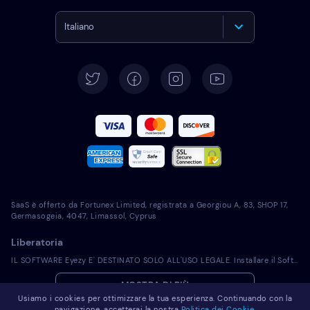
Italiano
English
Deutsch
Español
Français
Português
SaaS è offerto da Fortunex Limited, registrata a Georgiou A, 83, SHOP 17,
Türkçe
Germasogeia, 4047, Limassol, Cyprus
Liberatoria
Polski
IL SOFTWARE Eyezy E' DESTINATO SOLO ALL'USO LEGALE. Installare il Software concesso in licenza su un dispositivo non tuo viola la legge. In genere La legge richiede di notificare i proprietari dei dispositivi sui quali desideri installare il Software concesso in licenza. La violazione di questo requisito potrebbe comportare gravi sanzioni monetarie e penali imposte al trasgressore. Prima di installare e utilizzare il Software concesso in licenza, ti consigliamo di contattare il tuo consulente legale in merito alla legalità dell'uso del Software concesso in licenza all'interno della tua giurisdizione. La responsabilità dell'installazione del Software concesso in licenza su tale dispositivo è unicamente tua e sei consapevole che Eyezy non può essere ritenuto responsabile.
Română
MOSTRA DI PIÙ
Usiamo i cookies per ottimizzare la tua esperienza. Continuando con la
Nederlands
navigazione, accetterai la nostra
Politica dei Cookie.