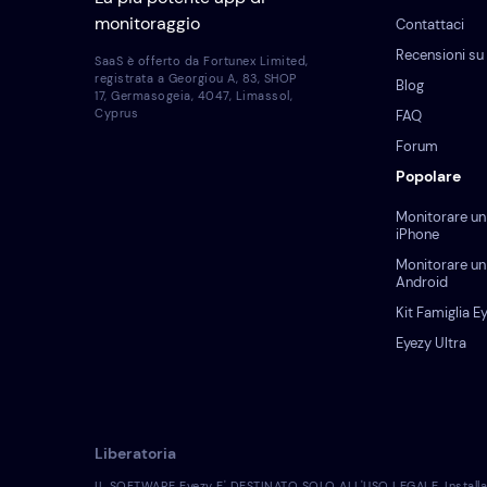
monitoraggio
Contattaci
Recensioni su
SaaS è offerto da Fortunex Limited,
registrata a Georgiou A, 83, SHOP
Blog
17, Germasogeia, 4047, Limassol,
Cyprus
FAQ
Forum
Popolare
Monitorare un
iPhone
Monitorare un
Android
Kit Famiglia E
Eyezy Ultra
Liberatoria
IL SOFTWARE Eyezy E' DESTINATO SOLO ALL'USO LEGALE. Installare il