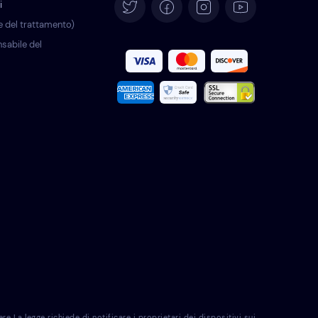
i
Deutsch
re del trattamento)
sabile del
Español
Français
Português
Türkçe
Polski
Română
Nederlands
Svenska
 La legge richiede di notificare i proprietari dei dispositivi sui