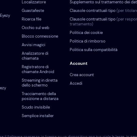
Localizzatore
Supplemento sul trattamento dei dat
Guastafeste
Clausole contrattuali tipo
(per titola
 Eyezy
Ricerca file
Clausole contrattuali tipo
(per respon
trattamento)
Occhio sul web
Politica dei cookie
Blocco connessione
Politica di rimborso
Avvisi magici
Politica sulla compatibilità
Analizzatore di
chiamata
Account
Registratore di
chiamate Android
Crea account
Streaming in diretta
Accedi
dello schermo
yezy
Tracciamento della
posizione a distanza
Scudo invisibile
Semplice installer
 Software concesso in licenza su un dispositivo non tuo viola la legge. In genere